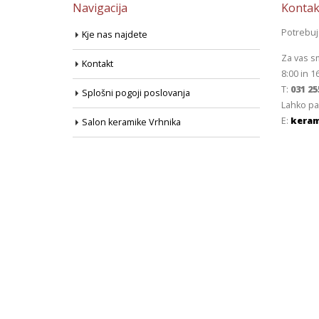
Navigacija
Kontak
Potrebu
Kje nas najdete
Za vas s
Kontakt
8:00 in 1
T:
031 25
Splošni pogoji poslovanja
Lahko pa
E:
keram
Salon keramike Vrhnika