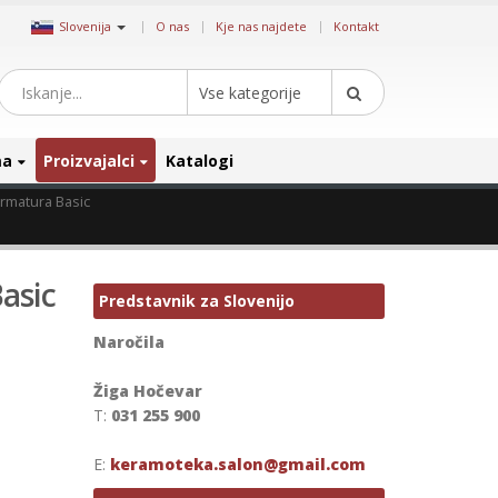
|
Slovenija
O nas
Kje nas najdete
Kontakt
Vse kategorije
ma
Proizvajalci
Katalogi
rmatura Basic
asic
Predstavnik za Slovenijo
Naročila
Žiga Hočevar
T:
031 255 900
E:
keramoteka.salon@gmail.com