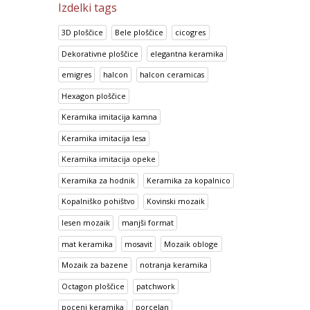
Izdelki tags
3D ploščice
Bele ploščice
cicogres
Dekorativne ploščice
elegantna keramika
emigres
halcon
halcon ceramicas
Hexagon ploščice
Keramika imitacija kamna
Keramika imitacija lesa
Keramika imitacija opeke
Keramika za hodnik
Keramika za kopalnico
Kopalniško pohištvo
Kovinski mozaik
lesen mozaik
manjši format
mat keramika
mosavit
Mozaik obloge
Mozaik za bazene
notranja keramika
Octagon ploščice
patchwork
poceni keramika
porcelan