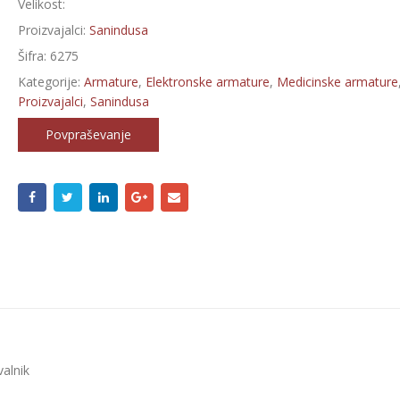
Velikost:
Proizvajalci:
Sanindusa
Šifra:
6275
Kategorije:
Armature
,
Elektronske armature
,
Medicinske armature
Proizvajalci
,
Sanindusa
Povpraševanje
valnik