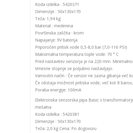
Koda izdelka : 5420371
Dimenzije : 50x130x170
Teža: 1,94 kg
Material : medenina
Površinska zaščita : krom
Napajanje: 9V baterija
Priporočen pritisk vode 0,5-8,0 bar (7,0-116 PSI)
Maksimalna temperatura tople vode: 70 ° C
Pred nastavitev senzorja je na 220 mm. Minimaln
Vmesne stopnje se poljubno nastavljajo.
Varnostni način : Če senzor ne zazna gibanja več 
Če obstaja možnost pritiska vode, več kot 8 barov,
Poraba energije: 100mA
Elektronska senzorska pipa Basic s transformatorj
mešalna
Koda izdelka : 5420381
Dimenzije : 50x130x170
Teža: 2,0 kg Cena: Po dogovoru