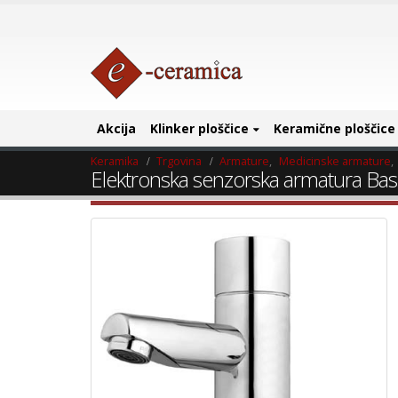
Akcija
Klinker ploščice
Keramične ploščice
Keramika
Trgovina
Armature
,
Medicinske armature
,
Elektronska senzorska armatura Bas