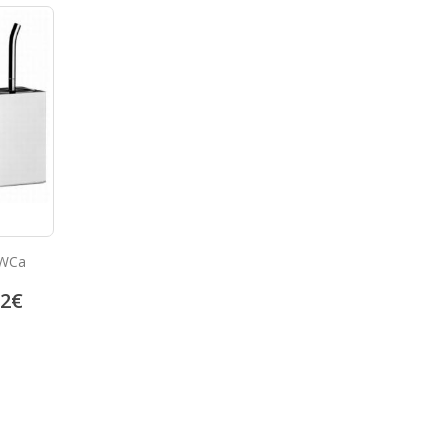
imini
Armatura Smile za umivalnik
Armatura za pisoar E
08
€
68.73
€
185.09
85.92
€
231.37
€