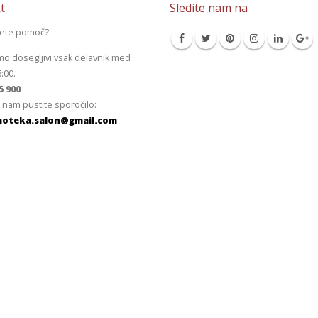
t
Sledite nam na
jete pomoč?
mo dosegljivi vsak delavnik med
6:00.
5 900
 nam pustite sporočilo:
oteka.salon@gmail.com