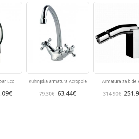
a Acropole
Armatura za bide WCa
Armatura za tuš R
44
€
251.92
€
140.
314.90
€
175.10
€