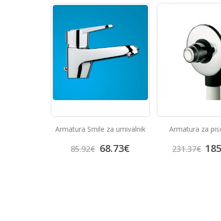
za umivalnik
Armatura za pisoar Eco
Kuhinjska armatur
8.73
€
185.09
€
63.
231.37
€
79.30
€