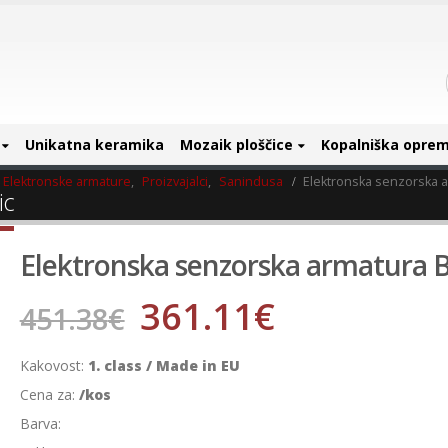
Unikatna keramika
Mozaik ploščice
Kopalniška opre
Elektronske armature
,
Proizvajalci
,
Sanindusa
Elektronska senzorska a
ic
Elektronska senzorska armatura B
361.11
€
451.38
€
Kakovost:
1. class / Made in EU
Cena za:
/kos
Barva: