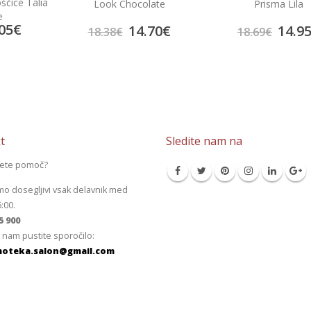
ščice Talia
Look Chocolate
Prisma Lila
e
05
€
14.70
€
14.9
18.38
€
18.69
€
t
Sledite nam na
jete pomoč?
mo dosegljivi vsak delavnik med
6:00.
5 900
 nam pustite sporočilo:
oteka.salon@gmail.com