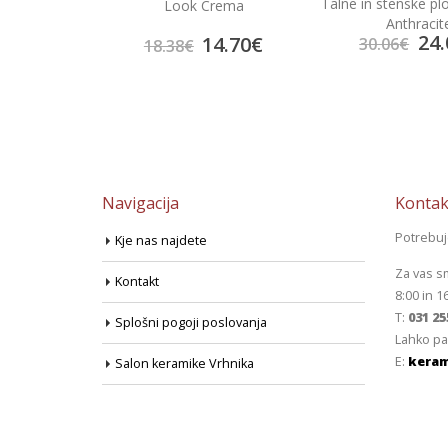
Talne in stenske plo
 Gris
Look Crema
Anthracit
24.
3.92
€
14.70
€
30.06
€
18.38
€
Navigacija
Kontak
Potrebu
Kje nas najdete
Za vas s
Kontakt
8:00 in 1
T:
031 25
Splošni pogoji poslovanja
Lahko pa
E:
keram
Salon keramike Vrhnika