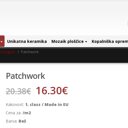
Unikatna keramika
Mozaik ploščice
Kopalniška opre
Cicogres
Patchwork
Patchwork
16.30
€
20.38
€
Kakovost:
1. class / Made in EU
Cena za:
/m2
Barva:
Bež