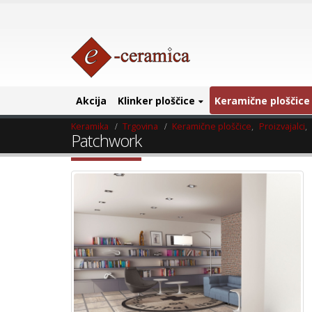
Akcija
Klinker ploščice
Keramične ploščice
Keramika
Trgovina
Keramične ploščice
,
Proizvajalci
,
Patchwork