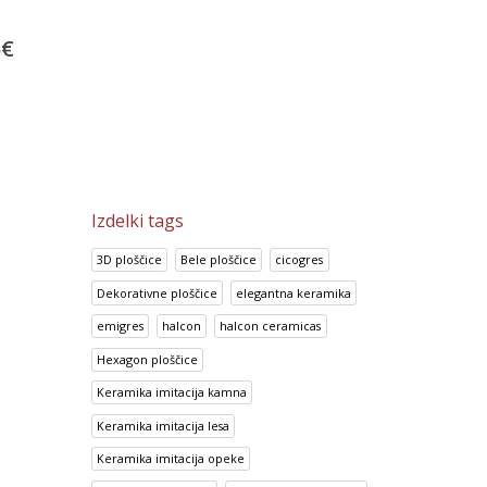
Portland Gris
Look Crema
5
€
13.92
€
14.70
€
17.41
€
18.38
€
Izdelki tags
3D ploščice
Bele ploščice
cicogres
Dekorativne ploščice
elegantna keramika
emigres
halcon
halcon ceramicas
Hexagon ploščice
Keramika imitacija kamna
Keramika imitacija lesa
Keramika imitacija opeke