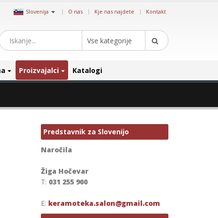
|
Slovenija
O nas
Kje nas najdete
Kontakt
Vse kategorije
ma
Proizvajalci
Katalogi
Predstavnik za Slovenijo
Naročila
Žiga Hočevar
T:
031 255 900
E:
keramoteka.salon@gmail.com