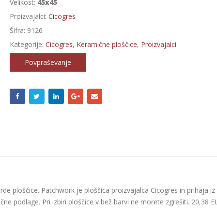
Velikost:
45x45
Proizvajalci:
Cicogres
Šifra:
9126
Kategorije:
Cicogres
,
Keramične ploščice
,
Proizvajalci
Povpraševanje
de ploščice. Patchwork je ploščica proizvajalca Cicogres in prihaja iz
čne podlage. Pri izbiri ploščice v bež barvi ne morete zgrešiti. 20,38 E