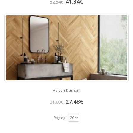
41.34
€
52.54
€
Halcon Durham
27.48
€
31.60
€
Poglej: