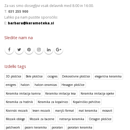
Za vas smo dosegljivi vsak delavnik med 8:00 in 16:00.
T:
031 255 900
Lahko pa nam pustite sporočilo:
E:
barbara@keramoteka.si
Sledite nam na
Izdelki tags
3D ploščice
Bele ploščice
cicogres
Dekorativne ploščice
elegantna keramika
emigres
halcon
halcon ceramicas
Hexagon ploščice
Keramika imitacija kamna
Keramika imitacija lesa
Keramika imitacija opeke
Keramika za hodnik
Keramika za kopalnico
Kopalniško pohištvo
Kovinski mozaik
lesen mozaik
manjši format
mat keramika
mosavit
Mozaik obloge
Mozaik za bazene
notranja keramika
Octagon ploščice
patchwork
poceni keramika
porcelan
porcelan keramika