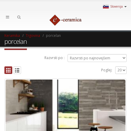
Slovenija
Keramika
Trgovina
porcelan
porcelan
Razvrsti po :
Poglej: