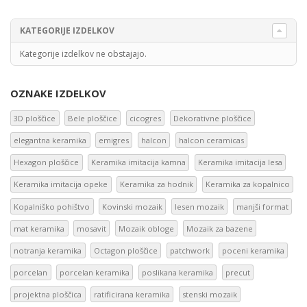
KATEGORIJE IZDELKOV
Kategorije izdelkov ne obstajajo.
OZNAKE IZDELKOV
3D ploščice
Bele ploščice
cicogres
Dekorativne ploščice
elegantna keramika
emigres
halcon
halcon ceramicas
Hexagon ploščice
Keramika imitacija kamna
Keramika imitacija lesa
Keramika imitacija opeke
Keramika za hodnik
Keramika za kopalnico
Kopalniško pohištvo
Kovinski mozaik
lesen mozaik
manjši format
mat keramika
mosavit
Mozaik obloge
Mozaik za bazene
notranja keramika
Octagon ploščice
patchwork
poceni keramika
porcelan
porcelan keramika
poslikana keramika
precut
projektna ploščica
ratificirana keramika
stenski mozaik