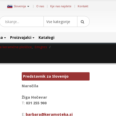
|
Slovenija
O nas
Kje nas najdete
Kontakt
Vse kategorije
ma
Proizvajalci
Katalogi
e keramične ploščice
,
Emigres
Predstavnik za Slovenijo
Naročila
Žiga Hočevar
T:
031 255 900
E:
barbara@keramoteka.si