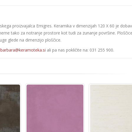
nskega proizvajalca Emigres. Keramika v dimenzijah 120 X 60 je dobavl
merne tako za notranje prostore kot tudi za zunanje površine. Ploščic
fuge glede na dimenzijo ploščice.
:
barbara@keramoteka.si
ali pa nas pokličite na: 031 255 900.