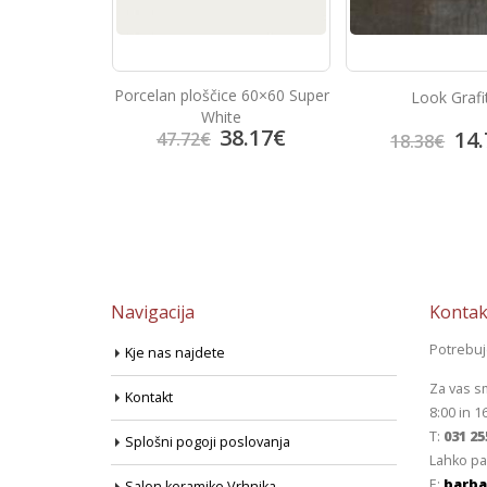
Porcelan ploščice 60×60 Super
anela
Look Grafi
White
38.17
€
4.95
€
14.
47.72
€
18.38
€
Navigacija
Kontak
Potrebu
Kje nas najdete
Za vas s
Kontakt
8:00 in 1
T:
031 25
Splošni pogoji poslovanja
Lahko pa
E:
barba
Salon keramike Vrhnika