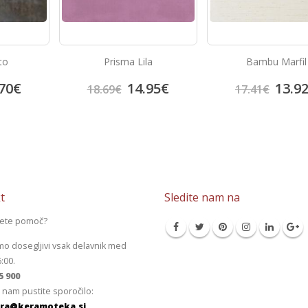
to
Prisma Lila
Bambu Marfil
70
€
14.95
€
13.9
18.69
€
17.41
€
t
Sledite nam na
jete pomoč?
mo dosegljivi vsak delavnik med
6:00.
5 900
 nam pustite sporočilo:
ra@keramoteka.si