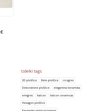
Porcelan ploščice 60×60
Prisma Canela
White
38.17
€
2
€
14.95
€
47.72
€
18.69
€
Izdelki tags
3D ploščice
Bele ploščice
cicogres
Dekorativne ploščice
elegantna keramika
emigres
halcon
halcon ceramicas
Hexagon ploščice
Keramika imitacija kamna