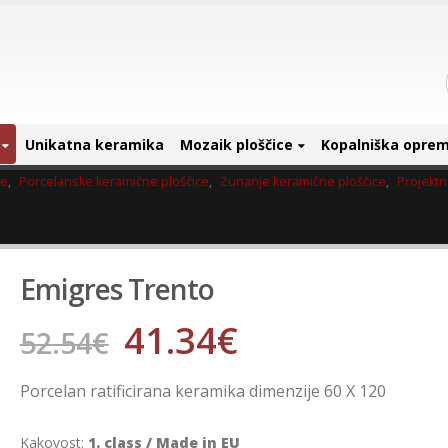
Unikatna keramika
Mozaik ploščice
Kopalniška opre
ce
,
Porcelanske keramične ploščice
,
Zunanje keramične ploščice
,
Projektn
Emigres Trento
41.34
€
52.54
€
Porcelan ratificirana keramika dimenzije 60 X 120
Kakovost:
1. class / Made in EU