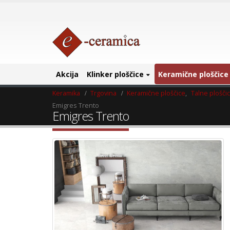
Akcija
Klinker ploščice
Keramične ploščice
Keramika
Trgovina
Keramične ploščice
,
Talne plošči
Emigres Trento
Emigres Trento