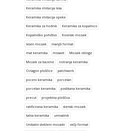
Keramika imitacija lesa
Keramika imitacija opeke
Keramika za hodnik
Keramika za kopalnico
Kopalniško pohištvo
Kovinski mozaik
lesen mozaik
manjši format
mat keramika
mosavit
Mozaik obloge
Mozaik za bazene
notranja keramika
Octagon ploščice
patchwork
poceni keramika
porcelan
porcelan keramika
poslikana keramika
precut
projektna ploščica
ratificirana keramika
stenski mozaik
talna keramika
umivalnik
Unikatni stekleni mozaiki
večji format