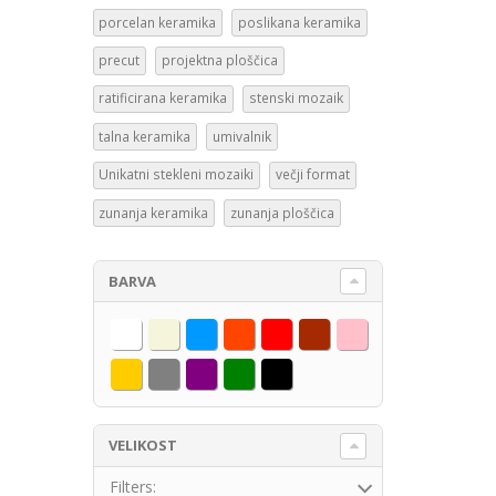
porcelan keramika
poslikana keramika
precut
projektna ploščica
ratificirana keramika
stenski mozaik
talna keramika
umivalnik
Unikatni stekleni mozaiki
večji format
zunanja keramika
zunanja ploščica
BARVA
Bela
Bež
Modra
Oranžna
Rdeča
Rjava
Roza
Rumena
Siva
Vijolična
Zelena
Črna
VELIKOST
Filters: