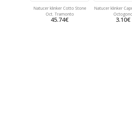
Natucer klinker Cotto Stone
Natucer klinker Cap
Oct. Tramonto
Octogon
45.74
€
3.10
€