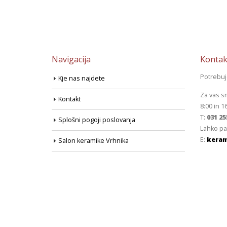
Navigacija
Kontak
Potrebu
Kje nas najdete
Za vas s
Kontakt
8:00 in 1
T:
031 25
Splošni pogoji poslovanja
Lahko pa
E:
keram
Salon keramike Vrhnika