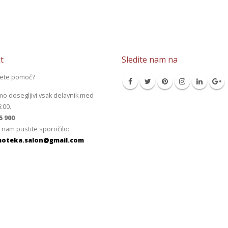
t
Sledite nam na
jete pomoč?
mo dosegljivi vsak delavnik med
6:00.
5 900
 nam pustite sporočilo:
oteka.salon@gmail.com