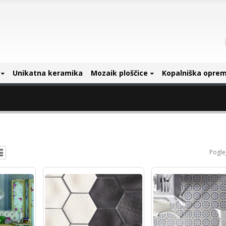
Unikatna keramika
Mozaik ploščice
Kopalniška opre
Poglej