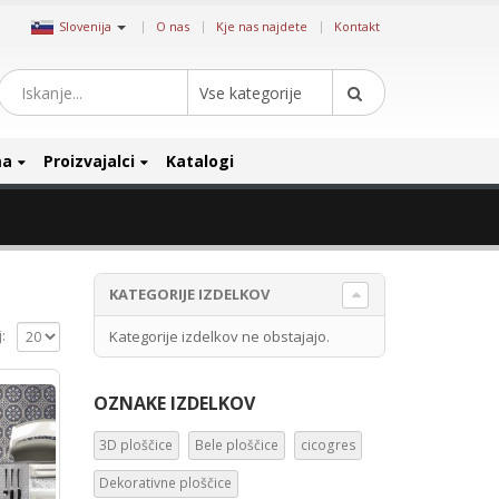
|
Slovenija
O nas
Kje nas najdete
Kontakt
Vse kategorije
ma
Proizvajalci
Katalogi
KATEGORIJE IZDELKOV
Kategorije izdelkov ne obstajajo.
:
OZNAKE IZDELKOV
3D ploščice
Bele ploščice
cicogres
Dekorativne ploščice