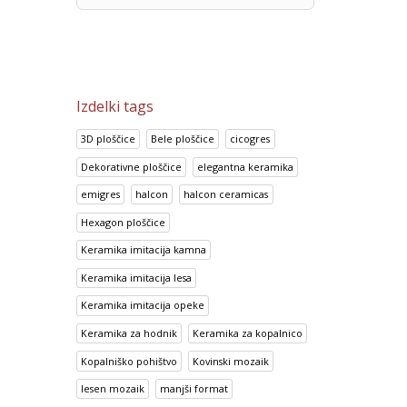
Izdelki tags
3D ploščice
Bele ploščice
cicogres
Dekorativne ploščice
elegantna keramika
emigres
halcon
halcon ceramicas
Hexagon ploščice
Keramika imitacija kamna
Keramika imitacija lesa
Keramika imitacija opeke
Keramika za hodnik
Keramika za kopalnico
Kopalniško pohištvo
Kovinski mozaik
lesen mozaik
manjši format