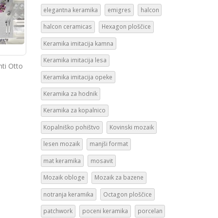
elegantna keramika
emigres
halcon
halcon ceramicas
Hexagon ploščice
Keramika imitacija kamna
Keramika imitacija lesa
nti Otto
Keramika imitacija opeke
Keramika za hodnik
Keramika za kopalnico
Kopalniško pohištvo
Kovinski mozaik
lesen mozaik
manjši format
mat keramika
mosavit
Mozaik obloge
Mozaik za bazene
notranja keramika
Octagon ploščice
patchwork
poceni keramika
porcelan