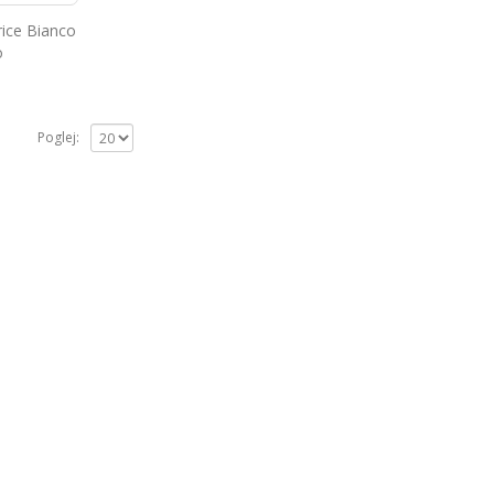
rice Bianco
o
Poglej: