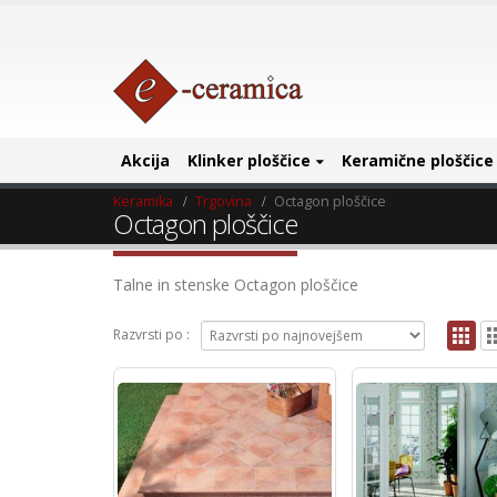
Akcija
Klinker ploščice
Keramične ploščice
Keramika
Trgovina
Octagon ploščice
Octagon ploščice
Talne in stenske Octagon ploščice
Razvrsti po :