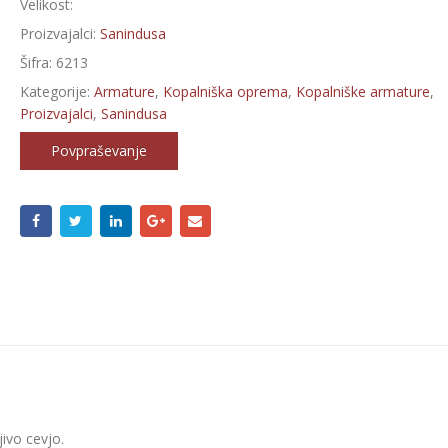
Velikost:
Proizvajalci:
Sanindusa
Šifra:
6213
Kategorije:
Armature
,
Kopalniška oprema
,
Kopalniške armature
,
Proizvajalci
,
Sanindusa
Povpraševanje
jivo cevjo.