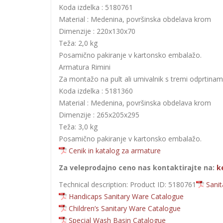
Koda izdelka : 5180761
Material : Medenina, površinska obdelava krom
Dimenzije : 220x130x70
Teža: 2,0 kg
Posamično pakiranje v kartonsko embalažo.
Armatura Rimini
Za montažo na pult ali umivalnik s tremi odprtinami
Koda izdelka : 5181360
Material : Medenina, površinska obdelava krom
Dimenzije : 265x205x295
Teža: 3,0 kg
Posamično pakiranje v kartonsko embalažo.
Cenik in katalog za armature
Za veleprodajno ceno nas kontaktirajte na:
k
Technical description: Product ID: 5180761
Sani
Handicaps Sanitary Ware Catalogue
Children’s Sanitary Ware Catalogue
Special Wash Basin Catalogue