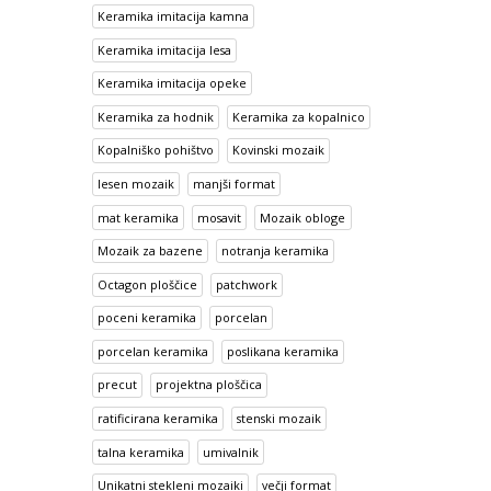
Keramika imitacija kamna
Keramika imitacija lesa
Keramika imitacija opeke
Keramika za hodnik
Keramika za kopalnico
Kopalniško pohištvo
Kovinski mozaik
lesen mozaik
manjši format
mat keramika
mosavit
Mozaik obloge
Mozaik za bazene
notranja keramika
Octagon ploščice
patchwork
poceni keramika
porcelan
porcelan keramika
poslikana keramika
precut
projektna ploščica
ratificirana keramika
stenski mozaik
talna keramika
umivalnik
Unikatni stekleni mozaiki
večji format