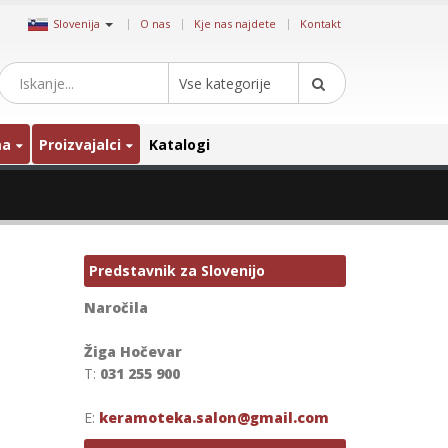
|
Slovenija
O nas
Kje nas najdete
Kontakt
Vse kategorije
ma
Proizvajalci
Katalogi
Predstavnik za Slovenijo
Naročila
Žiga Hočevar
T:
031 255 900
E:
keramoteka.salon@gmail.com