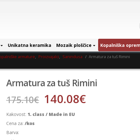
Unikatna keramika
Mozaik ploščice
Kopalniška opre
opalniške armature
,
Proizvajalci
,
Sanindusa
Armatura za tuš Rimini
Armatura za tuš Rimini
140.08
€
175.10
€
Kakovost:
1. class / Made in EU
Cena za:
/kos
Barva: