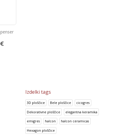
spenser
Abs hand dryer 01200.S
Inox dozirnik mila
0
€
69.22
€
28.62
€
86.52
€
35.78
€
Izdelki tags
3D ploščice
Bele ploščice
cicogres
Dekorativne ploščice
elegantna keramika
emigres
halcon
halcon ceramicas
Hexagon ploščice