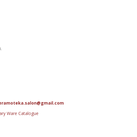
.
eramoteka.salon@gmail.com
tary Ware Catalogue