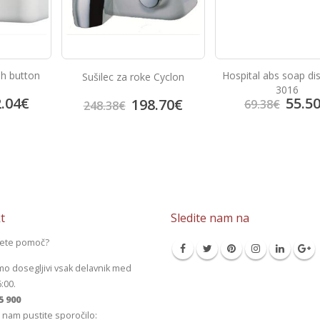
sh button
Hospital abs soap di
Sušilec za roke Cyclon
3016
.04
€
55.5
198.70
€
69.38
€
248.38
€
t
Sledite nam na
jete pomoč?
mo dosegljivi vsak delavnik med
6:00.
5 900
 nam pustite sporočilo: