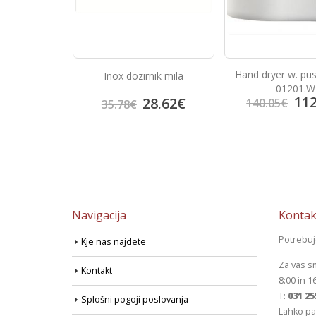
Hand dryer w. pu
er 01200.S
Inox dozirnik mila
01201.W
112
9.22
€
28.62
€
140.05
€
35.78
€
Navigacija
Kontak
Potrebu
Kje nas najdete
Za vas s
Kontakt
8:00 in 1
T:
031 25
Splošni pogoji poslovanja
Lahko pa