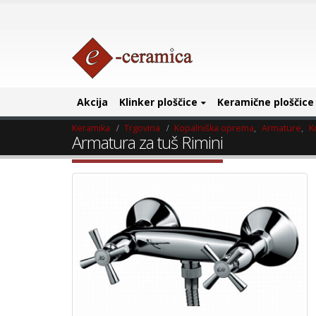
Akcija
Klinker ploščice
Keramične ploščice
Keramika
Trgovina
Kopalniška oprema
,
Armature
,
K
Armatura za tuš Rimini