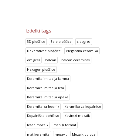
Izdelki tags
3D ploščice
Bele ploščice
cicogres
Dekorativne ploščice
elegantna keramika
emigres
halcon
halcon ceramicas
Hexagon ploščice
Keramika imitacija kamna
Keramika imitacija lesa
Keramika imitacija opeke
Keramika za hodnik
Keramika za kopalnico
Kopalniško pohištvo
Kovinski mozaik
lesen mozaik
manjši format
mat keramika
mosavit
Mozaik obloge