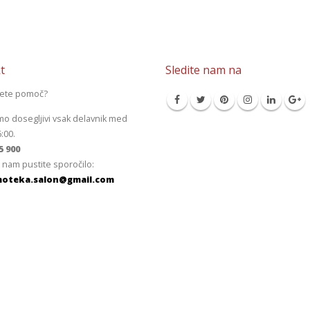
t
Sledite nam na
jete pomoč?
mo dosegljivi vsak delavnik med
6:00.
5 900
 nam pustite sporočilo:
oteka.salon@gmail.com