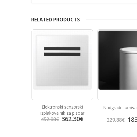
RELATED PRODUCTS
senzorski
Elektronski senzorski
Nadgradni umiva
alnik
izplakovalnik za pisoar
97.99
€
362.30
€
183
452.88
€
229.88
€