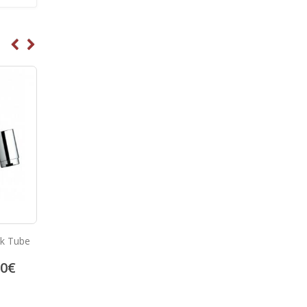
Elektronski senzorski
Elektronski senzorsk
ik Tube
izplakovalnik
izplakovalnik za piso
397.99
€
362.30
50
€
497.49
€
452.88
€