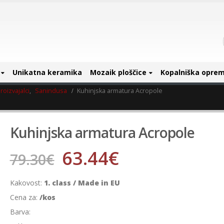
Unikatna keramika
Mozaik ploščice
Kopalniška opre
roizvajalci
,
Sanindusa
Kuhinjska armatura Acropole
Kuhinjska armatura Acropole
63.44
€
79.30
€
Kakovost:
1. class / Made in EU
Cena za:
/kos
Barva: