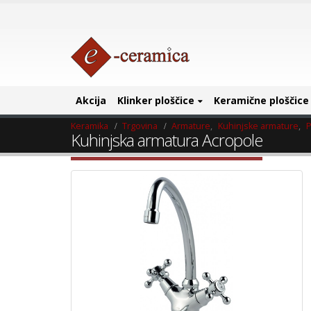
Akcija
Klinker ploščice
Keramične ploščice
Keramika
Trgovina
Armature
,
Kuhinjske armature
,
P
Kuhinjska armatura Acropole