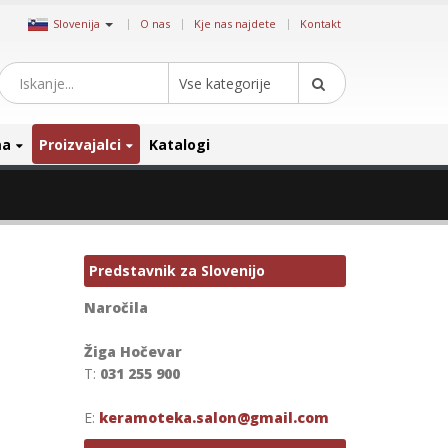
|
Slovenija
O nas
Kje nas najdete
Kontakt
Vse kategorije
ma
Proizvajalci
Katalogi
Predstavnik za Slovenijo
Naročila
Žiga Hočevar
T:
031 255 900
E:
keramoteka.salon@gmail.com