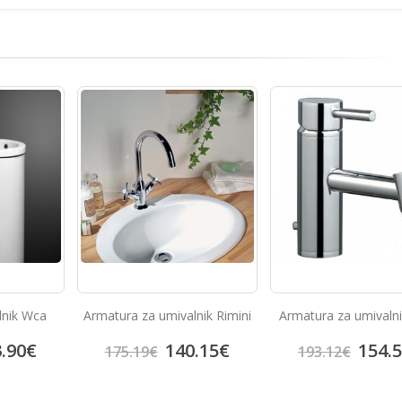
lnik Wca
Armatura za umivalnik Rimini
Armatura za umivaln
.90
€
140.15
€
154.
175.19
€
193.12
€