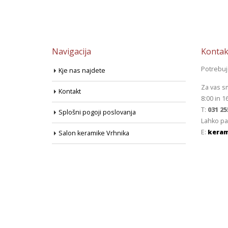
Navigacija
Kontak
Potrebu
Kje nas najdete
Za vas s
Kontakt
8:00 in 1
T:
031 25
Splošni pogoji poslovanja
Lahko pa
E:
keram
Salon keramike Vrhnika