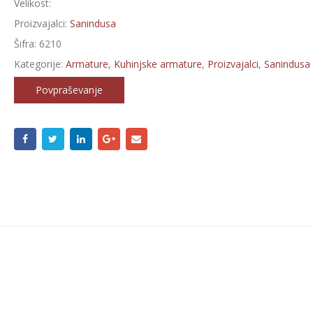
Velikost:
Proizvajalci:
Sanindusa
Šifra:
6210
Kategorije:
Armature
,
Kuhinjske armature
,
Proizvajalci
,
Sanindusa
Povpraševanje