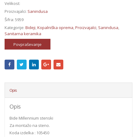
Velikost:
Proizvajalci:
Sanindusa
Šifra:
5959
Kategorije:
Bideji
,
Kopalniška oprema
,
Proizvajalci
,
Sanindusa
,
Sanitarna keramika
Povpraševanje
Opis
Opis
Bide Millennium stenski
Za montažo na steno.
Koda izdelka : 105450