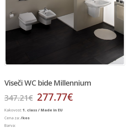
Viseči WC bide Millennium
277.77
€
347.21
€
Kakovost:
1. class / Made in EU
Cena za:
/kos
Barva: