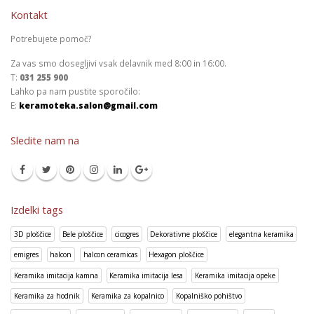
Kontakt
Potrebujete pomoč?
Za vas smo dosegljivi vsak delavnik med 8:00 in 16:00.
T:
031 255 900
Lahko pa nam pustite sporočilo:
E:
keramoteka.salon@gmail.com
Sledite nam na
Izdelki tags
3D ploščice
Bele ploščice
cicogres
Dekorativne ploščice
elegantna keramika
emigres
halcon
halcon ceramicas
Hexagon ploščice
Keramika imitacija kamna
Keramika imitacija lesa
Keramika imitacija opeke
Keramika za hodnik
Keramika za kopalnico
Kopalniško pohištvo