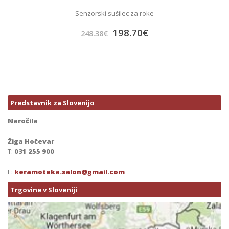
Senzorski sušilec za roke
198.70
€
248.38
€
Predstavnik za Slovenijo
Naročila
Žiga Hočevar
T:
031 255 900
E:
keramoteka.salon@gmail.com
Trgovine v Sloveniji