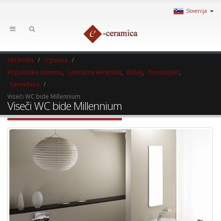
Slovenija
Keramika
Trgovina
Kopalniška oprema
,
Sanitarna keramika
,
Bideji
,
Proizvajalci
,
Sanindusa
Viseči WC bide Millennium
Viseči WC bide Millennium