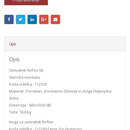
Povpraševanje
Opis
Opis
Umivalnik Reflex 66
Stenska montaža.
Koda izdelka : 112320
Material : Porcelan, enostavno čiščenje in dolga življenjska
doba.
Dimenzije : 665x550x185
Teža: 18,6 kg
Noga za umivalnik Reflex
Koda izdelka : 112200 Cena : Po dogovoru