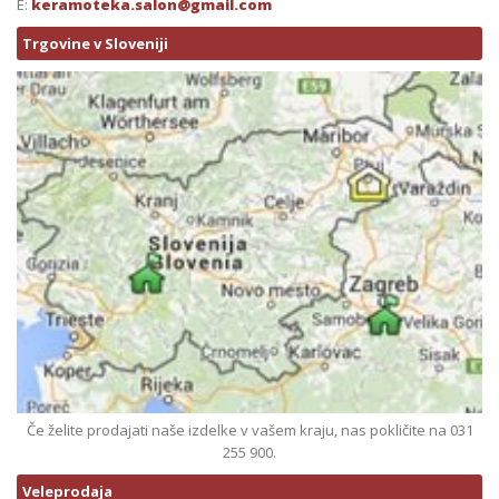
E:
keramoteka.salon@gmail.com
Trgovine v Sloveniji
Če želite prodajati naše izdelke v vašem kraju, nas pokličite na 031
255 900.
Veleprodaja