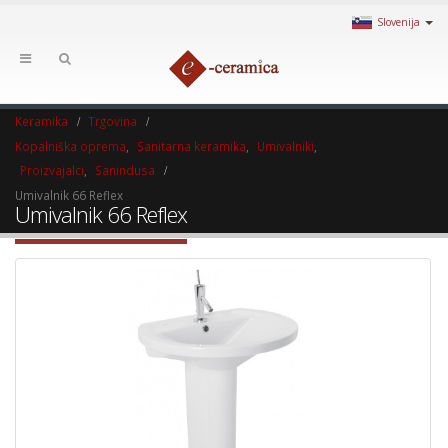
Slovenija
Keramika
Trgovina
Kopalniška oprema
,
Sanitarna keramika
,
Umivalniki
,
Proizvajalci
,
Sanindusa
Umivalnik 66 Reflex
Umivalnik 66 Reflex