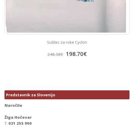
Sušilec za roke Cyclon
198.70
€
248.38
€
Predstavnik za Slovenijo
Naročila
Žiga Hočevar
T:
031 255 900