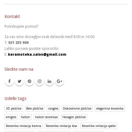
Kontakt
Potrebujete pomoč?
Za vas smo dosegljivi vsak delavnik med 8:00 in 16:00.
T:
031 255 900
Lahko pa nam pustite sporočilo:
E:
keramoteka.salon@gmail.com
Sledite nam na
Izdelki tags
3D ploščice
Bele ploščice
cicogres
Dekorativne ploščice
elegantna keramika
emigres
halcon
halcon ceramicas
Hexagon ploščice
Keramika imitacija kamna
Keramika imitacija lesa
Keramika imitacija opeke