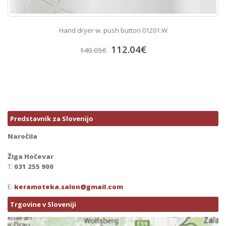
Hand dryer w. push button 01201.W
112.04
€
140.05
€
Predstavnik za Slovenijo
Naročila
Žiga Hočevar
T:
031 255 900
E:
keramoteka.salon@gmail.com
Trgovine v Sloveniji