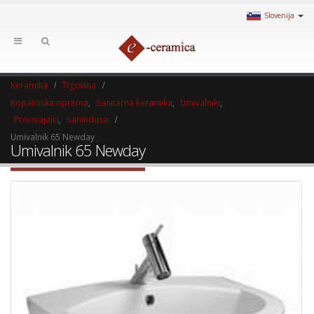
Slovenija
Keramika
Trgovina
Kopalniška oprema
,
Sanitarna keramika
,
Umivalniki
,
Proizvajalci
,
Sanindusa
Umivalnik 65 Newday
Umivalnik 65 Newday