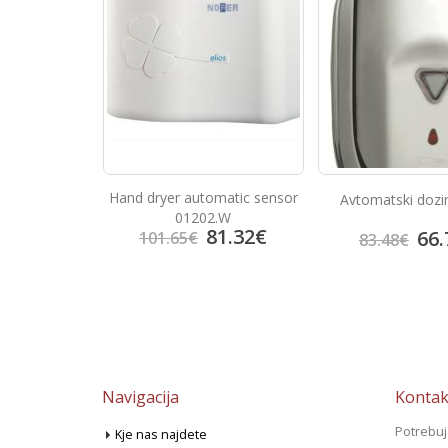
matic sensor
Aluminium hand dr
Avtomatski dozirnik mila
2.W
01203.W
81.32
€
133
66.78
€
166.58
€
83.48
€
Navigacija
Kontak
Potrebu
Kje nas najdete