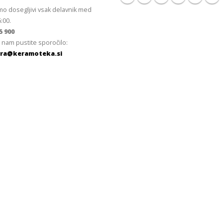
mo dosegljivi vsak delavnik med
6:00.
5 900
 nam pustite sporočilo:
ra@keramoteka.si