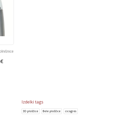
Hand dryer automatic sensor
clon
Avtomatski dozirnik m
01202.W
81.32
€
70
€
66.78
€
101.65
€
83.48
€
Izdelki tags
3D ploščice
Bele ploščice
cicogres