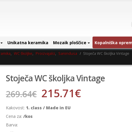
Unikatna keramika
Mozaik ploščice
Kopalniška opre
ramika
,
WC školjke
,
Proizvajalci
,
Sanindusa
Stoječa WC školjka Vintage
Stoječa WC školjka Vintage
215.71
€
269.64
€
Kakovost:
1. class / Made in EU
Cena za:
/kos
Barva: