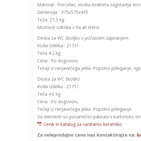
Material : Porcelan, visoka kvaliteta zagotavlja eno
Dimenzije : 375x575x435
Teža: 27,5 kg
Možnost odtoka v tla ali steno.
Deska za WC školjko s počasnim zapiranjem
Koda izdelka : 21731
Teža 4.2 kg
Cena : Po dogovoru
Tečaji iz nerjavečega jekla. Popolno prileganje, 
Deska za WC školjko
Koda izdelka : 21711
Teža 4.0 kg
Cena : Po dogovoru
Tečaji iz nerjavečega jekla. Popolno prileganje.
Vsi elementi so posamično pakirani v kartonsko e
Cenik in katalog za sanitarno keramiko
Za veleprodajno ceno nas kontaktirajte na:
b