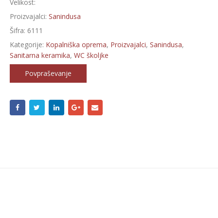
Velikost:
Proizvajalci:
Sanindusa
Šifra:
6111
Kategorije:
Kopalniška oprema
,
Proizvajalci
,
Sanindusa
,
Sanitarna keramika
,
WC školjke
Povpraševanje