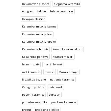
Dekorativne ploščice
elegantna keramika
emigres
halcon
halcon ceramicas
Hexagon ploščice
Keramika imitacija kamna
Keramika imitacija lesa
Keramika imitacija opeke
Keramika za hodnik
Keramika za kopalnico
Kopalniško pohištvo
Kovinski mozaik
lesen mozaik
manjši format
mat keramika
mosavit
Mozaik obloge
Mozaik za bazene
notranja keramika
Octagon ploščice
patchwork
poceni keramika
porcelan
porcelan keramika
poslikana keramika
precut
projektna ploščica