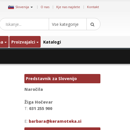
|
Slovenija
O nas
Kje nas najdete
Kontakt
Vse kategorije
ma
Proizvajalci
Katalogi
Predstavnik za Slovenijo
Naročila
Žiga Hočevar
T:
031 255 900
E:
barbara@keramoteka.si