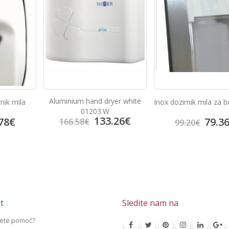
yer white
Inox dozirnik mila za bolnišnice
Sušilec za roke Cy
.26
€
79.36
€
198.
99.20
€
248.38
€
t
Sledite nam na
jete pomoč?