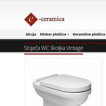
Akcija
Klinker ploščice
Keramične ploščice
Keramika
Trgovina
Kopalniška oprema
,
Sanitarna ke
Stoječa WC školjka Vintage