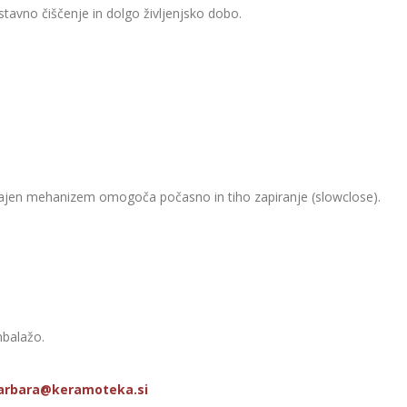
stavno čiščenje in dolgo življenjsko dobo.
vgrajen mehanizem omogoča počasno in tiho zapiranje (slowclose).
mbalažo.
arbara@keramoteka.si