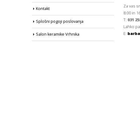
Za vas s
Kontakt
8:00 in 1
T:
031 25
Splošni pogoji poslovanja
Lahko pa
E:
barba
Salon keramike Vrhnika