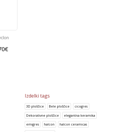
clon
Senzorski sušilec za roke
Inox dozirnik mila
70
€
198.70
€
28.62
€
248.38
€
35.78
€
Izdelki tags
3D ploščice
Bele ploščice
cicogres
Dekorativne ploščice
elegantna keramika
emigres
halcon
halcon ceramicas