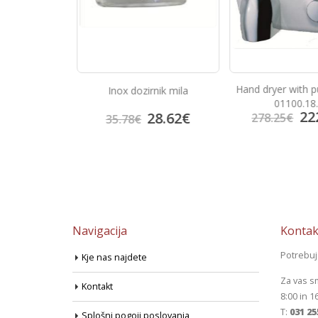
Hand dryer with p
lec za roke
Inox dozirnik mila
01100.18
222
98.70
€
28.62
€
278.25
€
35.78
€
Navigacija
Kontak
Potrebu
Kje nas najdete
Za vas s
Kontakt
8:00 in 1
T:
031 25
Splošni pogoji poslovanja