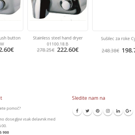
ush button
Stainless steel hand dryer
Sušilec za roke Cy
.W
01100.18.B
.60
€
222.60
€
198.
278.25
€
248.38
€
t
Sledite nam na
jete pomoč?
mo dosegljivi vsak delavnik med
6:00.
5 900