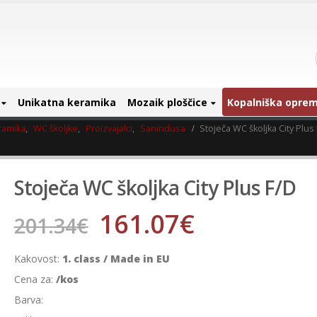
Unikatna keramika
Mozaik ploščice
Kopalniška opre
ramika
,
WC školjke
,
Proizvajalci
,
Sanindusa
Stoječa WC školjka City Plus
Stoječa WC školjka City Plus F/D
161.07
€
201.34
€
Kakovost:
1. class / Made in EU
Cena za:
/kos
Barva: