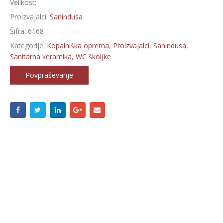
Velikost:
Proizvajalci:
Sanindusa
Šifra:
6168
Kategorije:
Kopalniška oprema
,
Proizvajalci
,
Sanindusa
,
Sanitarna keramika
,
WC školjke
Povpraševanje