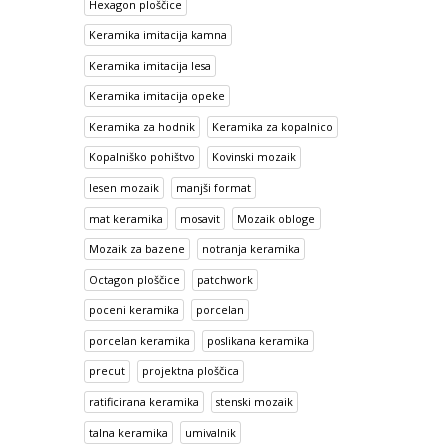
Hexagon ploščice
Keramika imitacija kamna
Keramika imitacija lesa
Keramika imitacija opeke
Keramika za hodnik
Keramika za kopalnico
Kopalniško pohištvo
Kovinski mozaik
lesen mozaik
manjši format
mat keramika
mosavit
Mozaik obloge
Mozaik za bazene
notranja keramika
Octagon ploščice
patchwork
poceni keramika
porcelan
porcelan keramika
poslikana keramika
precut
projektna ploščica
ratificirana keramika
stenski mozaik
talna keramika
umivalnik