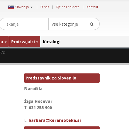
|
Slovenija
O nas
Kje nas najdete
Kontakt
Vse kategorije
ma
Proizvajalci
Katalogi
 F/D
Predstavnik za Slovenijo
Naročila
Žiga Hočevar
T:
031 255 900
E:
barbara@keramoteka.si