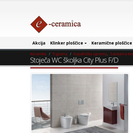
Akcija
Klinker ploščice
Keramične ploščice
Keramika
Trgovina
Kopalniška oprema
,
Sanitarna ke
Stoječa WC školjka City Plus F/D