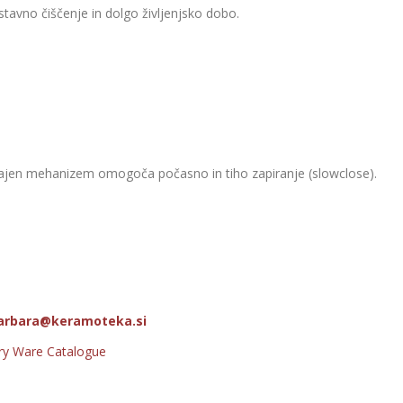
stavno čiščenje in dolgo življenjsko dobo.
vgrajen mehanizem omogoča počasno in tiho zapiranje (slowclose).
arbara@keramoteka.si
ry Ware Catalogue