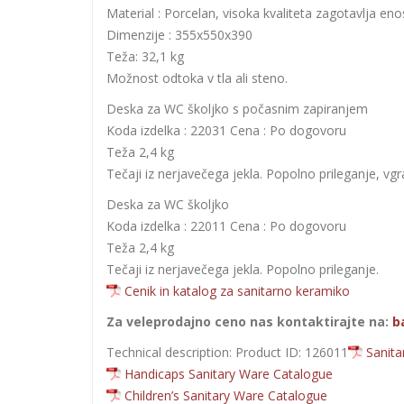
Material : Porcelan, visoka kvaliteta zagotavlja eno
Dimenzije : 355x550x390
Teža: 32,1 kg
Možnost odtoka v tla ali steno.
Deska za WC školjko s počasnim zapiranjem
Koda izdelka : 22031 Cena : Po dogovoru
Teža 2,4 kg
Tečaji iz nerjavečega jekla. Popolno prileganje, 
Deska za WC školjko
Koda izdelka : 22011 Cena : Po dogovoru
Teža 2,4 kg
Tečaji iz nerjavečega jekla. Popolno prileganje.
Cenik in katalog za sanitarno keramiko
Za veleprodajno ceno nas kontaktirajte na:
b
Technical description: Product ID: 126011
Sanita
Handicaps Sanitary Ware Catalogue
Children’s Sanitary Ware Catalogue