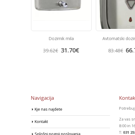
 mila
Avtomatski dozirnik mila
Jet sušilec za
1.70
€
66.78
€
798
83.48
€
997.50
€
Navigacija
Kontak
Potrebu
Kje nas najdete
Za vas s
Kontakt
8:00 in 1
T:
031 25
Splošni pogoji poslovanja