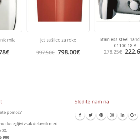
Stainless steel hand dryer
Dozirnik mila iz nerj
 roke
01100.18.B
jekla
222.60
€
25.9
.00
€
278.25
€
32.40
€
t
Sledite nam na
jete pomoč?
mo dosegljivi vsak delavnik med
6:00.
5 900