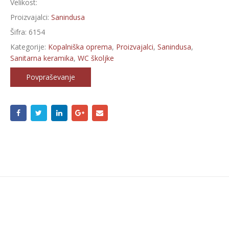
Velikost:
Proizvajalci:
Sanindusa
Šifra:
6154
Kategorije:
Kopalniška oprema
,
Proizvajalci
,
Sanindusa
,
Sanitarna keramika
,
WC školjke
Povpraševanje