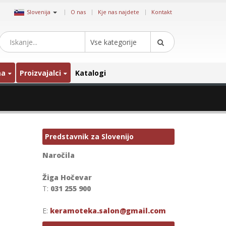
|
Slovenija
O nas
Kje nas najdete
Kontakt
Vse kategorije
ma
Proizvajalci
Katalogi
Predstavnik za Slovenijo
Naročila
Žiga Hočevar
T:
031 255 900
E:
keramoteka.salon@gmail.com