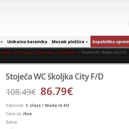
Unikatna keramika
Mozaik ploščice
Kopalniška opre
ramika
,
WC školjke
,
Proizvajalci
,
Sanindusa
Stoječa WC školjka City F/D
Stoječa WC školjka City F/D
86.79
€
108.49
€
Kakovost:
1. class / Made in EU
Cena za:
/kos
Barva: