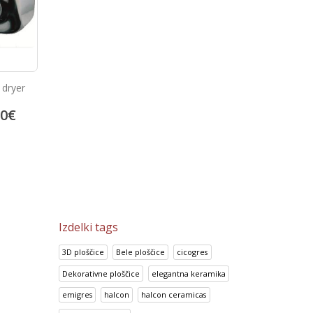
avečega
Dozirnik mila
Avtomatski dozirnik m
2
€
31.70
€
66.78
€
39.62
€
83.48
€
Izdelki tags
3D ploščice
Bele ploščice
cicogres
Dekorativne ploščice
elegantna keramika
emigres
halcon
halcon ceramicas