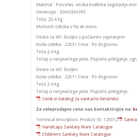
Material : Porcelan, visoka kvaliteta zagotavlja eno
Dimenzije : 350x550x395
Teža: 25,4 kg
Možnost odtoka v tla ali steno.
Deska za WC školjko s počasnim zapiranjem
Koda izdelka : 22031 Cena : Po dogovoru
Teža 2,4 kg
Tečaji iz nerjavečega jekla. Popolno prileganje, 
Deska za WC školjko
Koda izdelka : 22011 Cena : Po dogovoru
Teža 2,4 kg
Tečaji iz nerjavečega jekla. Popolno prileganje.
Cenik in katalog za sanitarno keramiko
Za veleprodajno ceno nas kontaktirajte na:
k
Technical description: Product ID: 120012
Sanita
Handicaps Sanitary Ware Catalogue
Children’s Sanitary Ware Catalogue