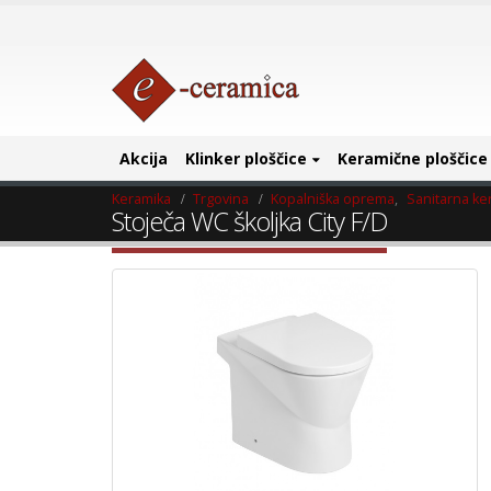
Akcija
Klinker ploščice
Keramične ploščice
Keramika
Trgovina
Kopalniška oprema
,
Sanitarna ke
Stoječa WC školjka City F/D