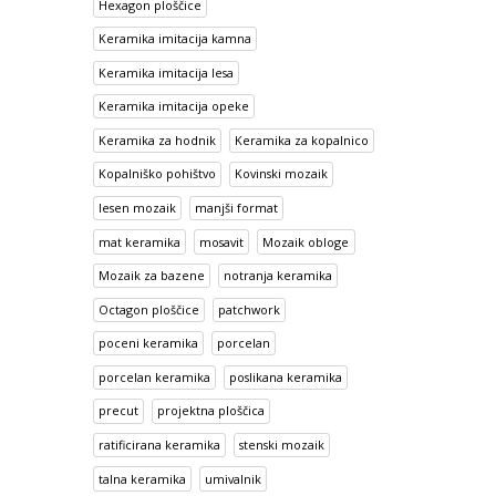
Hexagon ploščice
Keramika imitacija kamna
Keramika imitacija lesa
Keramika imitacija opeke
Keramika za hodnik
Keramika za kopalnico
Kopalniško pohištvo
Kovinski mozaik
lesen mozaik
manjši format
mat keramika
mosavit
Mozaik obloge
Mozaik za bazene
notranja keramika
Octagon ploščice
patchwork
poceni keramika
porcelan
porcelan keramika
poslikana keramika
precut
projektna ploščica
ratificirana keramika
stenski mozaik
talna keramika
umivalnik