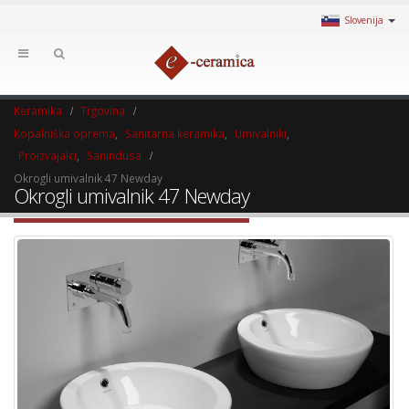
Slovenija
Keramika
Trgovina
Kopalniška oprema
,
Sanitarna keramika
,
Umivalniki
,
Proizvajalci
,
Sanindusa
Okrogli umivalnik 47 Newday
Okrogli umivalnik 47 Newday