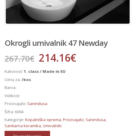
Okrogli umivalnik 47 Newday
214.16
€
267.70
€
Kakovost:
1. class / Made in EU
Cena za:
/kos
Barva:
Velikost:
Proizvajalci:
Sanindusa
Šifra:
6094
Kategorije:
Kopalniška oprema
,
Proizvajalci
,
Sanindusa
,
Sanitarna keramika
,
Umivalniki