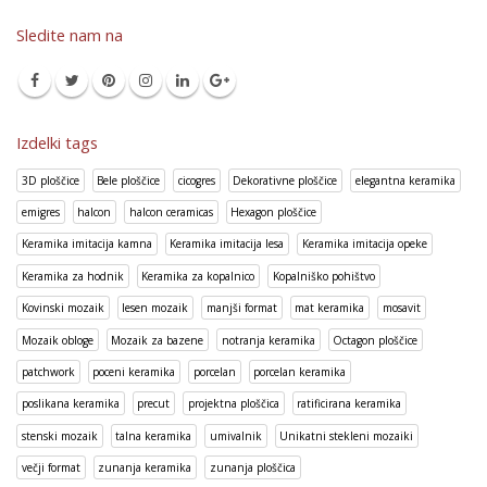
Sledite nam na
Izdelki tags
3D ploščice
Bele ploščice
cicogres
Dekorativne ploščice
elegantna keramika
emigres
halcon
halcon ceramicas
Hexagon ploščice
Keramika imitacija kamna
Keramika imitacija lesa
Keramika imitacija opeke
Keramika za hodnik
Keramika za kopalnico
Kopalniško pohištvo
Kovinski mozaik
lesen mozaik
manjši format
mat keramika
mosavit
Mozaik obloge
Mozaik za bazene
notranja keramika
Octagon ploščice
patchwork
poceni keramika
porcelan
porcelan keramika
poslikana keramika
precut
projektna ploščica
ratificirana keramika
stenski mozaik
talna keramika
umivalnik
Unikatni stekleni mozaiki
večji format
zunanja keramika
zunanja ploščica