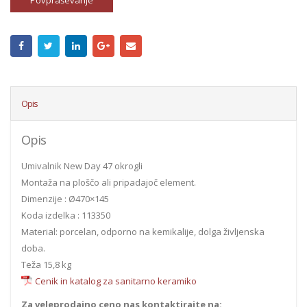
Povpraševanje
Opis
Opis
Umivalnik New Day 47 okrogli
Montaža na ploščo ali pripadajoč element.
Dimenzije : Ø470×145
Koda izdelka : 113350
Material: porcelan, odporno na kemikalije, dolga življenska
doba.
Teža 15,8 kg
Cenik in katalog za sanitarno keramiko
Za veleprodajno ceno nas kontaktirajte na: