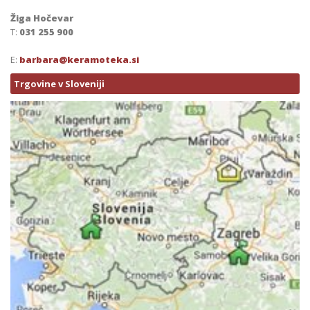
Žiga Hočevar
T:
031 255 900
E:
barbara@keramoteka.si
Trgovine v Sloveniji