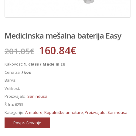
Medicinska mešalna baterija Easy
160.84
€
201.05
€
Kakovost:
1. class / Made in EU
Cena za:
/kos
Barva:
Velikost:
Proizvajalci:
Sanindusa
Šifra:
6255
Kategorije:
Armature
,
Kopalniške armature
,
Proizvajalci
,
Sanindusa
Povpraševanje