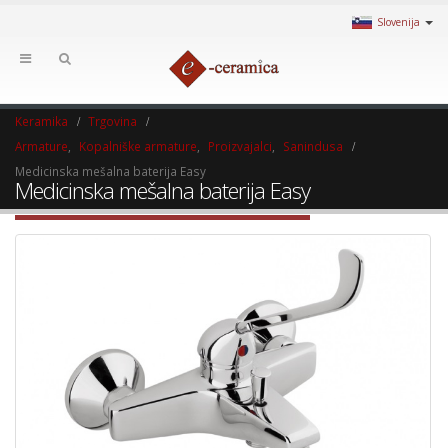
Slovenija
Keramika
Trgovina
Armature
,
Kopalniške armature
,
Proizvajalci
,
Sanindusa
Medicinska mešalna baterija Easy
Medicinska mešalna baterija Easy