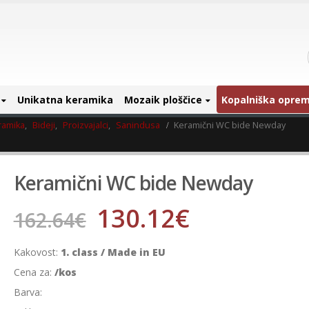
Unikatna keramika
Mozaik ploščice
Kopalniška opre
ramika
,
Bideji
,
Proizvajalci
,
Sanindusa
Keramični WC bide Newday
Keramični WC bide Newday
130.12
€
162.64
€
Kakovost:
1. class / Made in EU
Cena za:
/kos
Barva: