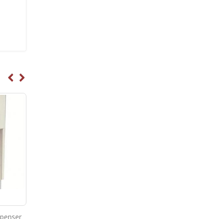
0 ml
Sušilec za roke
Avtomatski dozirnik m