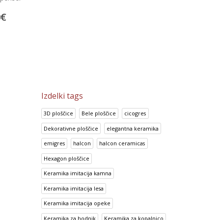
8
€
198.70
€
66.78
€
248.38
€
83.48
€
Izdelki tags
3D ploščice
Bele ploščice
cicogres
Dekorativne ploščice
elegantna keramika
emigres
halcon
halcon ceramicas
Hexagon ploščice
Keramika imitacija kamna
Keramika imitacija lesa
Keramika imitacija opeke
Keramika za hodnik
Keramika za kopalnico