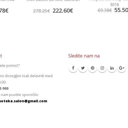
3016
55.50
€
.60
€
24.1
69.38
€
30.22
€
t
Sledite nam na
jete pomoč?
mo dosegljivi vsak delavnik med
6:00.
5 900
 nam pustite sporočilo:
oteka.salon@gmail.com