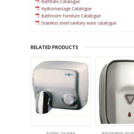
Bathtubs Catalogue
Hydromassage Catalogue
Bathroom Furniture Catalogue
Stainless steel sanitary ware catalogue
RELATED PRODUCTS
a roke
Avtomatski dozirnik mila
Inox sušilec za rok