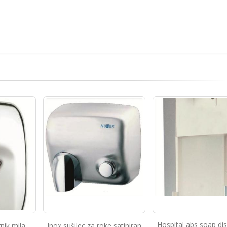
Hospital abs soap dispenser
e satiniran
Dozirnik mila 100