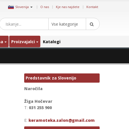
|
Slovenija
O nas
Kje nas najdete
Kontakt
Vse kategorije
ma
Proizvajalci
Katalogi
Predstavnik za Slovenijo
Naročila
Žiga Hočevar
T:
031 255 900
E:
keramoteka.salon@gmail.com