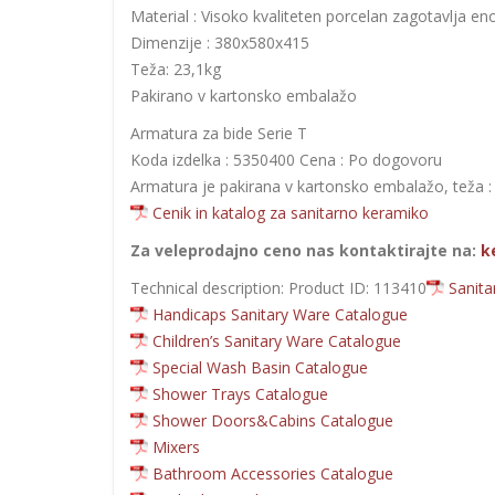
Material : Visoko kvaliteten porcelan zagotavlja en
Dimenzije : 380x580x415
Teža: 23,1kg
Pakirano v kartonsko embalažo
Armatura za bide Serie T
Koda izdelka : 5350400 Cena : Po dogovoru
Armatura je pakirana v kartonsko embalažo, teža :
Cenik in katalog za sanitarno keramiko
Za veleprodajno ceno nas kontaktirajte na:
k
Technical description: Product ID: 113410
Sanita
Handicaps Sanitary Ware Catalogue
Children’s Sanitary Ware Catalogue
Special Wash Basin Catalogue
Shower Trays Catalogue
Shower Doors&Cabins Catalogue
Mixers
Bathroom Accessories Catalogue