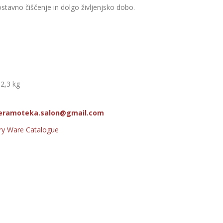
ostavno čiščenje in dolgo življenjsko dobo.
 2,3 kg
eramoteka.salon@gmail.com
ry Ware Catalogue