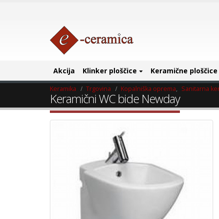
Akcija
Klinker ploščice
Keramične ploščice
Keramika
Trgovina
Kopalniška oprema
,
Sanitarna ke
Keramični WC bide Newday