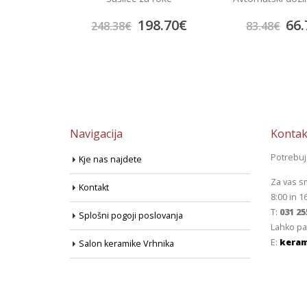
98.70
€
66.78
€
222
83.48
€
278.25
€
Navigacija
Kontak
Potrebu
Kje nas najdete
Za vas s
Kontakt
8:00 in 1
T:
031 25
Splošni pogoji poslovanja
Lahko pa
E:
keram
Salon keramike Vrhnika