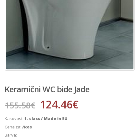
Keramični WC bide Jade
124.46
€
155.58
€
Kakovost:
1. class / Made in EU
Cena za:
/kos
Barva: