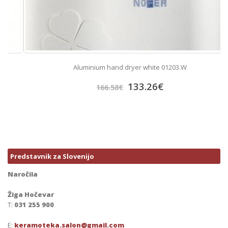
Aluminium hand dryer white 01203.W
133.26
€
166.58
€
Predstavnik za Slovenijo
Naročila
Žiga Hočevar
T:
031 255 900
E:
keramoteka.salon@gmail.com