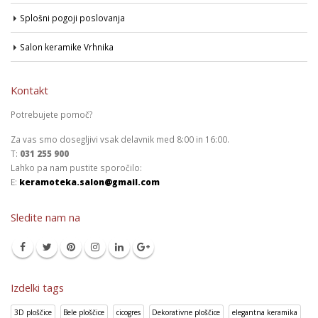
Splošni pogoji poslovanja
Salon keramike Vrhnika
Kontakt
Potrebujete pomoč?
Za vas smo dosegljivi vsak delavnik med 8:00 in 16:00.
T:
031 255 900
Lahko pa nam pustite sporočilo:
E:
keramoteka.salon@gmail.com
Sledite nam na
Izdelki tags
3D ploščice
Bele ploščice
cicogres
Dekorativne ploščice
elegantna keramika