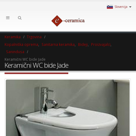
Slovenija
Keramika
Trgovina
Kopalniška oprema
,
Sanitarna keramika
,
Bideji
,
Proizvajalci
,
Sanindusa
Keramični WC bide Jade
Keramični WC bide Jade