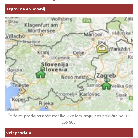
Trgovine v Sloveniji
Če želite prodajati naše izdelke v vašem kraju, nas pokličite na 031
255 900.
Veleprodaja