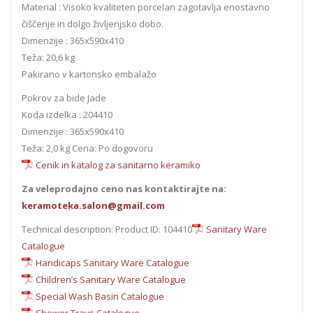
Material : Visoko kvaliteten porcelan zagotavlja enostavno
čiščenje in dolgo življenjsko dobo.
Dimenzije : 365x590x410
Teža: 20,6 kg
Pakirano v kartonsko embalažo
Pokrov za bide Jade
Koda izdelka : 204410
Dimenzije : 365x590x410
Teža: 2,0 kg Cena: Po dogovoru
Cenik in katalog za sanitarno keramiko
Za veleprodajno ceno nas kontaktirajte na:
keramoteka.salon@gmail.com
Technical description: Product ID: 104410
Sanitary Ware
Catalogue
Handicaps Sanitary Ware Catalogue
Children’s Sanitary Ware Catalogue
Special Wash Basin Catalogue
Shower Trays Catalogue