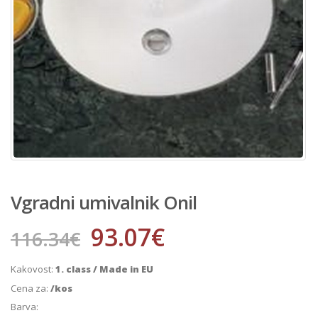
Vgradni umivalnik Onil
93.07
€
116.34
€
Kakovost:
1. class / Made in EU
Cena za:
/kos
Barva: