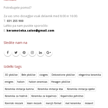
Potrebujete pomoč?
Za vas smo dosegljivi vsak delavnik med 8:00 in 16:00.
T:
031 255 900
Lahko pa nam pustite sporočilo:
E:
keramoteka.salon@gmail.com
Sledite nam na
Izdelki tags
3D ploščice
Bele ploščice
cicogres
Dekorativne ploščice
elegantna keramika
emigres
halcon
halcon ceramicas
Hexagon ploščice
Keramika imitacija kamna
Keramika imitacija lesa
Keramika imitacija opeke
Keramika za hodnik
Keramika za kopalnico
Kopalniško pohištvo
Kovinski mozaik
lesen mozaik
manjši format
mat keramika
mosavit