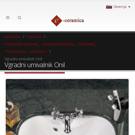
Slovenija
Keramika
Trgovina
Kopalniška oprema
,
Sanitarna keramika
,
Umivalniki
,
Proizvajalci
,
Sanindusa
Vgradni umivalnik Onil
Vgradni umivalnik Onil