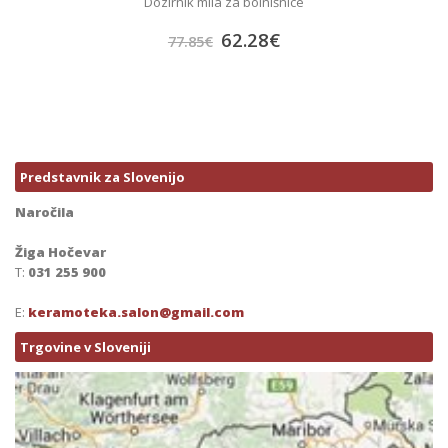
Dozirnik mila za bolnišnice
62.28
€
77.85
€
Predstavnik za Slovenijo
Naročila
Žiga Hočevar
T:
031 255 900
E:
keramoteka.salon@gmail.com
Trgovine v Sloveniji