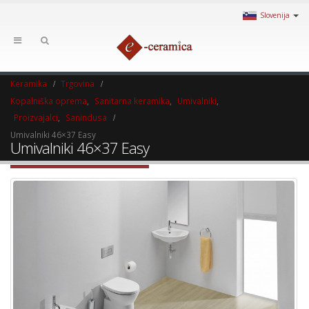
Slovenija
Keramika
Trgovina
Kopalniška oprema
,
Sanitarna keramika
,
Umivalniki
,
Proizvajalci
,
Sanindusa
Umivalniki 46×37 Easy
Umivalniki 46×37 Easy