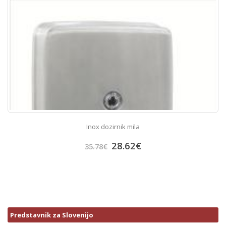
Inox dozirnik mila
28.62
€
35.78
€
Predstavnik za Slovenijo