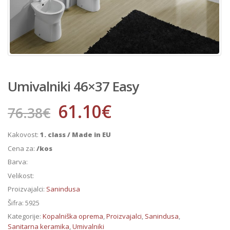
Umivalniki 46×37 Easy
61.10
€
76.38
€
Kakovost:
1. class / Made in EU
Cena za:
/kos
Barva:
Velikost:
Proizvajalci:
Sanindusa
Šifra:
5925
Kategorije:
Kopalniška oprema
,
Proizvajalci
,
Sanindusa
,
Sanitarna keramika
,
Umivalniki