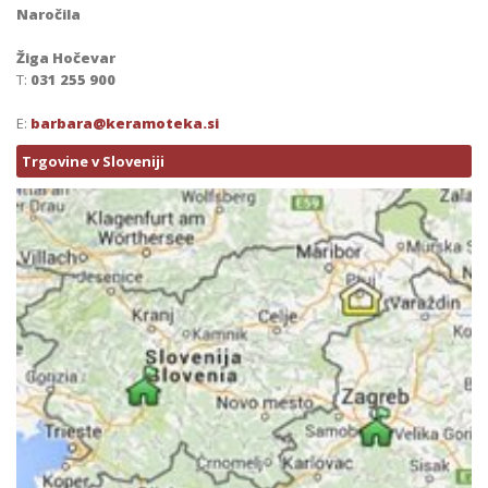
Naročila
Žiga Hočevar
T:
031 255 900
E:
barbara@keramoteka.si
Trgovine v Sloveniji