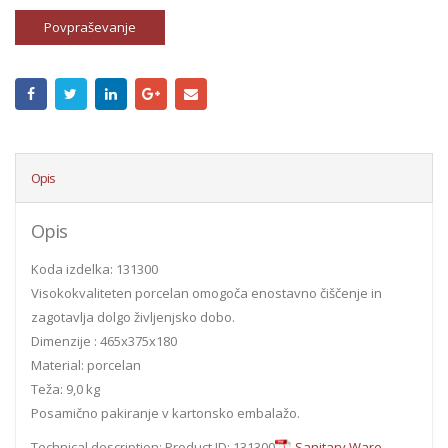
Povpraševanje
Opis
Opis
Koda izdelka: 131300
Visokokvaliteten porcelan omogoča enostavno čiščenje in
zagotavlja dolgo življenjsko dobo.
Dimenzije : 465x375x180
Material: porcelan
Teža: 9,0 kg
Posamično pakiranje v kartonsko embalažo.
Technical description: Product ID: 131300
Sanitary Ware