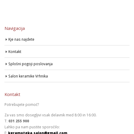
Navigacija
Kje nas najdete
Kontakt
Splošni pogoji poslovanja
Salon keramike Vrhnika
Kontakt
Potrebujete pomoč?
Za vas smo dosegljivi vsak delavnik med 8:00 in 16:00.
T:
031 255 900
Lahko pa nam pustite sporočilo:
E:
keramoteka.salon@gmail.com