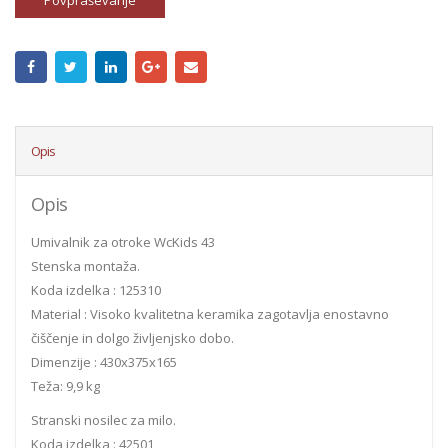
Povpraševanje
Opis
Opis
Umivalnik za otroke WcKids 43
Stenska montaža.
Koda izdelka : 125310
Material : Visoko kvalitetna keramika zagotavlja enostavno
čiščenje in dolgo življenjsko dobo.
Dimenzije : 430x375x165
Teža: 9,9 kg
Stranski nosilec za milo.
Koda izdelka : 42501