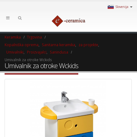
Slovenija
Keramika
Trgovina
Kopalniška oprema
,
Sanitarna keramika
,
za projekte
,
Umivalniki
,
Proizvajalci
,
Sanindusa
Umivalnik za otroke Wckids
Umivalnik za otroke Wckids