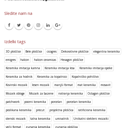
Sledite nam na
Izdelki tags
3D ploščice
Bele ploščice
cicogres
Dekorativne ploščice
elegantna keramika
emigres
halcon
halcon ceramicas
Hexagon ploščice
Keramika imitacija kamna
Keramika imitacija lesa
Keramika imitacija opeke
Keramika za hodnik
Keramika za kopalnico
Kopalniško pohištvo
Kovinski mozaik
lesen mozaik
manjši format
mat keramika
mosavit
Mozaik obloge
Mozaik za bazene
notranja keramika
Octagon ploščice
patchwork
poceni keramika
porcelan
porcelan keramika
poslikana keramika
precut
projektna ploščica
ratificirana keramika
stenski mozaik
talna keramika
umivalnik
Unikatni stekleni mozaiki
večji format
zunanja keramika
zunanja ploščica