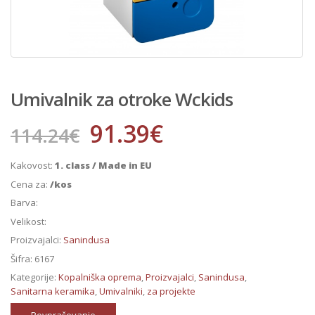
Umivalnik za otroke Wckids
91.39
€
114.24
€
Kakovost:
1. class / Made in EU
Cena za:
/kos
Barva:
Velikost:
Proizvajalci:
Sanindusa
Šifra:
6167
Kategorije:
Kopalniška oprema
,
Proizvajalci
,
Sanindusa
,
Sanitarna keramika
,
Umivalniki
,
za projekte