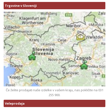
Trgovine v Sloveniji
Če želite prodajati naše izdelke v vašem kraju, nas pokličite na 031
255 900.
Veleprodaja