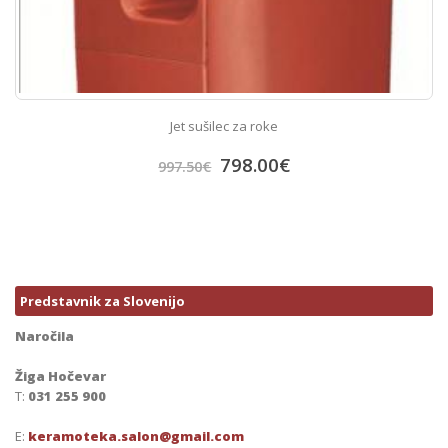
Jet sušilec za roke
798.00
€
997.50
€
Predstavnik za Slovenijo
Naročila
Žiga Hočevar
T:
031 255 900
E:
keramoteka.salon@gmail.com