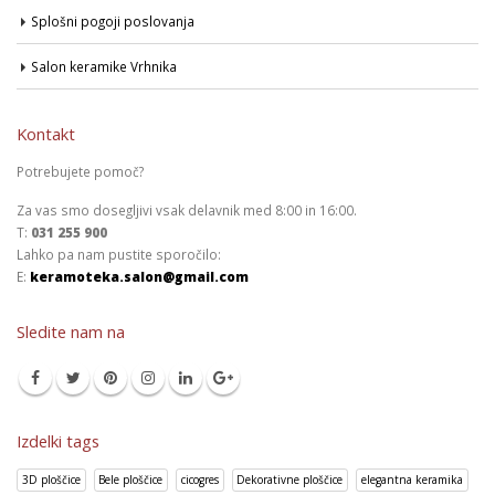
Splošni pogoji poslovanja
Salon keramike Vrhnika
Kontakt
Potrebujete pomoč?
Za vas smo dosegljivi vsak delavnik med 8:00 in 16:00.
T:
031 255 900
Lahko pa nam pustite sporočilo:
E:
keramoteka.salon@gmail.com
Sledite nam na
Izdelki tags
3D ploščice
Bele ploščice
cicogres
Dekorativne ploščice
elegantna keramika