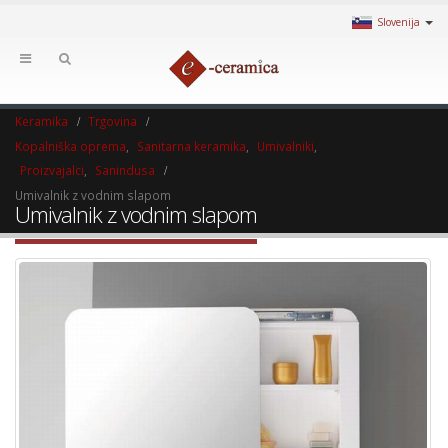
Slovenija
Keramika
Trgovina
Kopalniška oprema
,
Sanitarna keramika
,
Umivalniki
,
Proizvajalci
,
Sanindusa
Umivalnik z vodnim slapom
Umivalnik z vodnim slapom