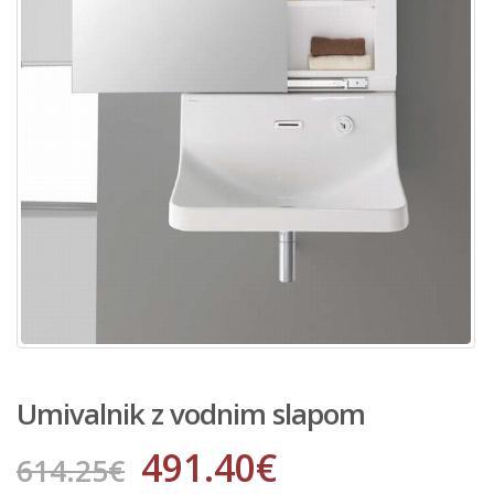
Umivalnik z vodnim slapom
491.40
€
614.25
€