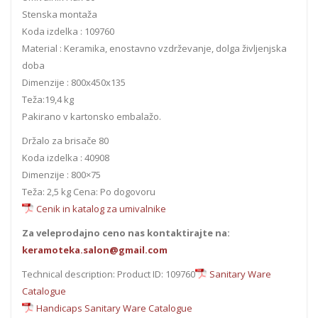
Stenska montaža
Koda izdelka : 109760
Material : Keramika, enostavno vzdrževanje, dolga življenjska
doba
Dimenzije : 800x450x135
Teža:19,4 kg
Pakirano v kartonsko embalažo.
Držalo za brisače 80
Koda izdelka : 40908
Dimenzije : 800×75
Teža: 2,5 kg Cena: Po dogovoru
Cenik in katalog za umivalnike
Za veleprodajno ceno nas kontaktirajte na:
keramoteka.salon@gmail.com
Technical description: Product ID: 109760
Sanitary Ware
Catalogue
Handicaps Sanitary Ware Catalogue