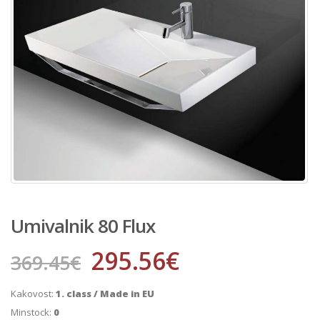
Umivalnik 80 Flux
295.56
€
369.45
€
Kakovost:
1. class / Made in EU
Minstock:
0