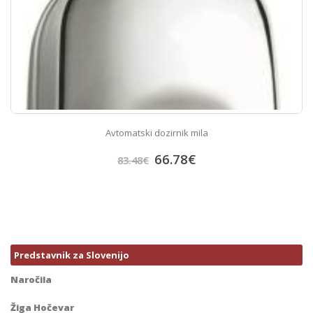
Avtomatski dozirnik mila
66.78
€
83.48
€
Predstavnik za Slovenijo
Naročila
Žiga Hočevar