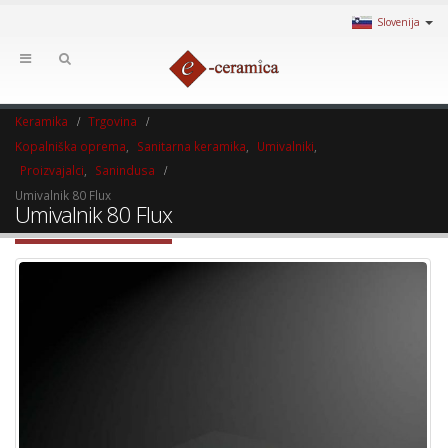
Slovenija
Keramika
Trgovina
Kopalniška oprema
,
Sanitarna keramika
,
Umivalniki
,
Proizvajalci
,
Sanindusa
Umivalnik 80 Flux
Umivalnik 80 Flux