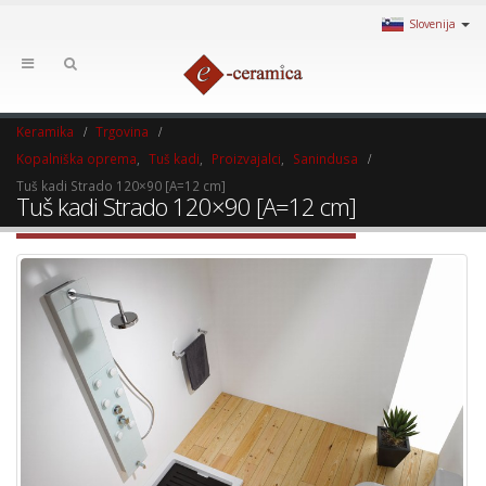
Slovenija
Keramika
Trgovina
Kopalniška oprema
,
Tuš kadi
,
Proizvajalci
,
Sanindusa
Tuš kadi Strado 120×90 [A=12 cm]
Tuš kadi Strado 120×90 [A=12 cm]