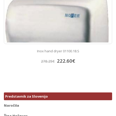
Inox hand dryer 01100.18.S
222.60
€
278.25
€
Predstavnik za Slovenijo
Naročila
Žiga Hočevar