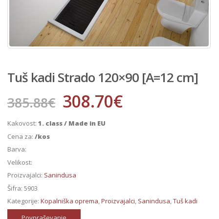
Tuš kadi Strado 120×90 [A=12 cm]
308.70
€
385.88
€
Kakovost:
1. class / Made in EU
Cena za:
/kos
Barva:
Velikost:
Proizvajalci:
Sanindusa
Šifra:
5903
Kategorije:
Kopalniška oprema
,
Proizvajalci
,
Sanindusa
,
Tuš kadi
Povpraševanje