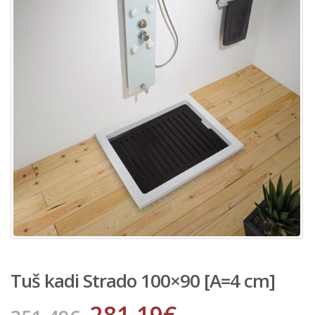
Tuš kadi Strado 100×90 [A=4 cm]
281.19
€