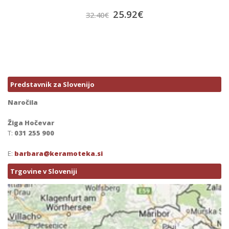
25.92
€
32.40
€
Predstavnik za Slovenijo
Naročila
Žiga Hočevar
T:
031 255 900
E:
barbara@keramoteka.si
Trgovine v Sloveniji