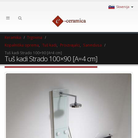
Slovenija
Keramika
Trgovina
Kopalniška oprema
,
Tuš kadi
,
Proizvajalci
,
Sanindusa
Tuš kadi Strado 100×90 [A=4 cm]
Tuš kadi Strado 100×90 [A=4 cm]