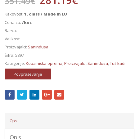
351.49
€
Kakovost:
1. class / Made in EU
Cena za:
/kos
Barva:
Velikost:
Proizvajalci:
Sanindusa
Šifra:
5897
Kategorije:
Kopalniška oprema
,
Proizvajalci
,
Sanindusa
,
Tuš kadi
Povpraševanje
Opis
Opis