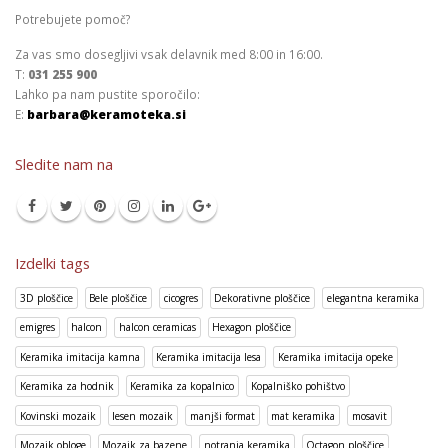
Potrebujete pomoč?
Za vas smo dosegljivi vsak delavnik med 8:00 in 16:00.
T:
031 255 900
Lahko pa nam pustite sporočilo:
E:
barbara@keramoteka.si
Sledite nam na
Izdelki tags
3D ploščice
Bele ploščice
cicogres
Dekorativne ploščice
elegantna keramika
emigres
halcon
halcon ceramicas
Hexagon ploščice
Keramika imitacija kamna
Keramika imitacija lesa
Keramika imitacija opeke
Keramika za hodnik
Keramika za kopalnico
Kopalniško pohištvo
Kovinski mozaik
lesen mozaik
manjši format
mat keramika
mosavit
Mozaik obloge
Mozaik za bazene
notranja keramika
Octagon ploščice