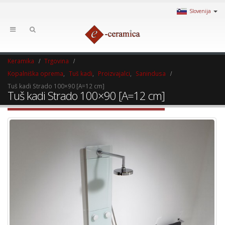
Slovenija
Keramika
Trgovina
Kopalniška oprema
,
Tuš kadi
,
Proizvajalci
,
Sanindusa
Tuš kadi Strado 100×90 [A=12 cm]
Tuš kadi Strado 100×90 [A=12 cm]