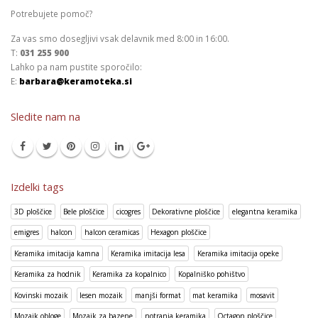
Potrebujete pomoč?
Za vas smo dosegljivi vsak delavnik med 8:00 in 16:00.
T:
031 255 900
Lahko pa nam pustite sporočilo:
E:
barbara@keramoteka.si
Sledite nam na
Izdelki tags
3D ploščice
Bele ploščice
cicogres
Dekorativne ploščice
elegantna keramika
emigres
halcon
halcon ceramicas
Hexagon ploščice
Keramika imitacija kamna
Keramika imitacija lesa
Keramika imitacija opeke
Keramika za hodnik
Keramika za kopalnico
Kopalniško pohištvo
Kovinski mozaik
lesen mozaik
manjši format
mat keramika
mosavit
Mozaik obloge
Mozaik za bazene
notranja keramika
Octagon ploščice