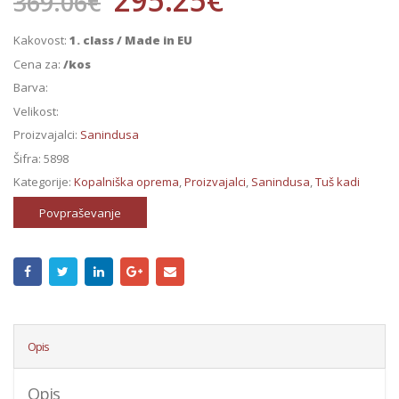
369.06
€
Kakovost:
1. class / Made in EU
Cena za:
/kos
Barva:
Velikost:
Proizvajalci:
Sanindusa
Šifra:
5898
Kategorije:
Kopalniška oprema
,
Proizvajalci
,
Sanindusa
,
Tuš kadi
Povpraševanje
Opis
Opis