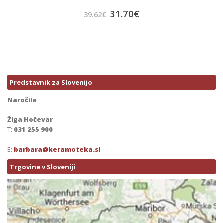
31.70
€
39.62
€
Predstavnik za Slovenijo
Naročila
Žiga Hočevar
T:
031 255 900
E:
barbara@keramoteka.si
Trgovine v Sloveniji