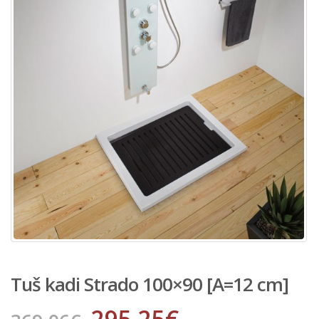
Tuš kadi Strado 100×90 [A=12 cm]
295.25
€