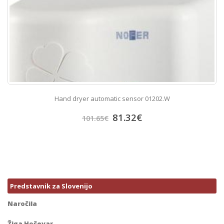
Hand dryer automatic sensor 01202.W
81.32
€
101.65
€
Predstavnik za Slovenijo
Naročila
Žiga Hočevar