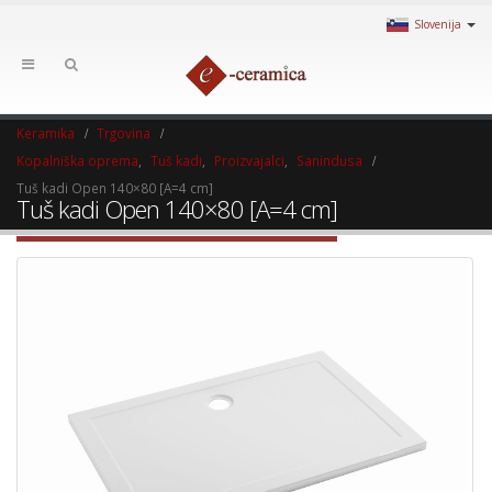
Slovenija
Keramika
Trgovina
Kopalniška oprema
,
Tuš kadi
,
Proizvajalci
,
Sanindusa
Tuš kadi Open 140×80 [A=4 cm]
Tuš kadi Open 140×80 [A=4 cm]