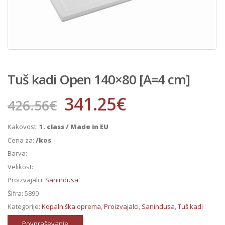
Tuš kadi Open 140×80 [A=4 cm]
341.25
€
426.56
€
Kakovost:
1. class / Made in EU
Cena za:
/kos
Barva:
Velikost:
Proizvajalci:
Sanindusa
Šifra:
5890
Kategorije:
Kopalniška oprema
,
Proizvajalci
,
Sanindusa
,
Tuš kadi
Povpraševanje