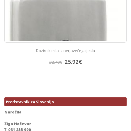
Dozirnik mila iz nerjavečega jekla
25.92
€
32.40
€
Predstavnik za Slovenijo
Naročila
Žiga Hočevar
T:
031 255 900