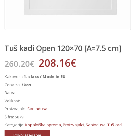
Tuš kadi Open 120×70 [A=7.5 cm]
208.16
€
260.20
€
Kakovost:
1. class / Made in EU
Cena za:
/kos
Barva:
Velikost:
Proizvajalci:
Sanindusa
Šifra:
5879
Kategorije:
Kopalniška oprema
,
Proizvajalci
,
Sanindusa
,
Tuš kadi
Povpraševanje