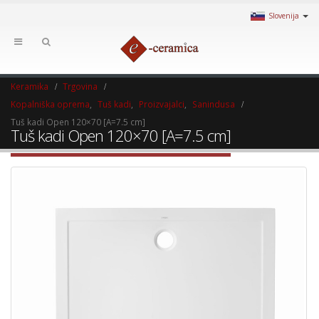
Slovenija
Keramika
Trgovina
Kopalniška oprema
,
Tuš kadi
,
Proizvajalci
,
Sanindusa
Tuš kadi Open 120×70 [A=7.5 cm]
Tuš kadi Open 120×70 [A=7.5 cm]