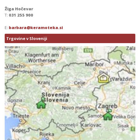
Žiga Hočevar
T:
031 255 900
E:
barbara@keramoteka.si
Trgovine v Sloveniji