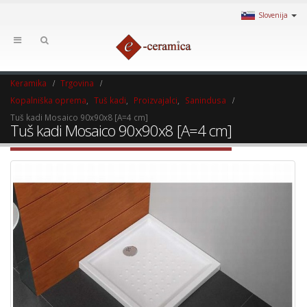
Slovenija
Keramika
Trgovina
Kopalniška oprema
,
Tuš kadi
,
Proizvajalci
,
Sanindusa
Tuš kadi Mosaico 90x90x8 [A=4 cm]
Tuš kadi Mosaico 90x90x8 [A=4 cm]