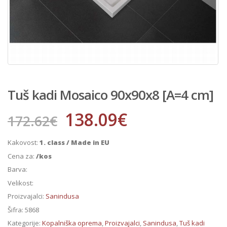
Tuš kadi Mosaico 90x90x8 [A=4 cm]
138.09
€
172.62
€
Kakovost:
1. class / Made in EU
Cena za:
/kos
Barva:
Velikost:
Proizvajalci:
Sanindusa
Šifra:
5868
Kategorije:
Kopalniška oprema
,
Proizvajalci
,
Sanindusa
,
Tuš kadi