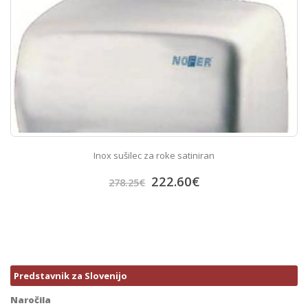
Inox sušilec za roke satiniran
222.60
€
278.25
€
Predstavnik za Slovenijo
Naročila