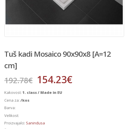
Tuš kadi Mosaico 90x90x8 [A=12
cm]
154.23
€
192.78
€
Kakovost:
1. class / Made in EU
Cena za:
/kos
Barva:
Velikost:
Proizvajalci:
Sanindusa