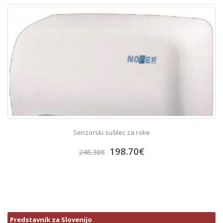
Senzorski sušilec za roke
198.70
€
248.38
€
Predstavnik za Slovenijo