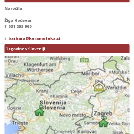
Naročila
Žiga Hočevar
T:
031 255 900
E:
barbara@keramoteka.si
Trgovine v Sloveniji