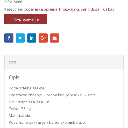
Šifra:
5866
Kategorije:
Kopalniška oprema
,
Proizvajalci
,
Sanindusa
,
Tuš kadi
Povpraševanje
Opis
Opis
Koda izdelka: 800490
Enostavno čiščenje. Obroba kadi je visoka 120 mm.
Dimenzije: 900x900x105
Teža: 17,5 kg
Material: akril
Posamično pakiranje v kartonsko embalažo.