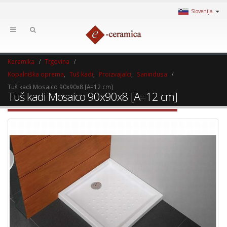
Slovenija
Keramika
Trgovina
Kopalniška oprema
,
Tuš kadi
,
Proizvajalci
,
Sanindusa
Tuš kadi Mosaico 90x90x8 [A=12 cm]
Tuš kadi Mosaico 90x90x8 [A=12 cm]