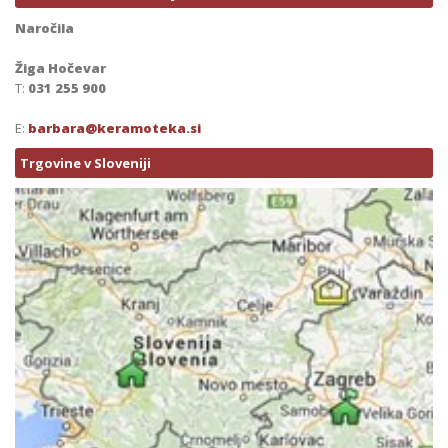
Naročila
Žiga Hočevar
T:
031 255 900
E:
barbara@keramoteka.si
Trgovine v Sloveniji