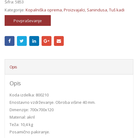
Šifra:
5853
Kategorije:
Kopalniška oprema
,
Proizvajalci
,
Sanindusa
,
Tuš kadi
Povpraševanje
Opis
Opis
Koda izdelka: 800210
Enostavno vzdrževanje. Obroba višine 40 mm.
Dimenzije: 700x700x120
Material: akril
Teža: 10,4 kg
Posamično pakiranje.