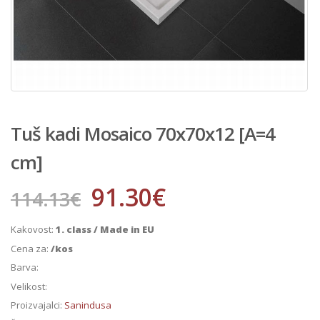
Tuš kadi Mosaico 70x70x12 [A=4
cm]
91.30
€
114.13
€
Kakovost:
1. class / Made in EU
Cena za:
/kos
Barva:
Velikost:
Proizvajalci:
Sanindusa