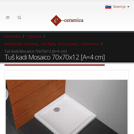
Slovenija
Keramika
Trgovina
Kopalniška oprema
,
Tuš kadi
,
Proizvajalci
,
Sanindusa
Tuš kadi Mosaico 70x70x12 [A=4 cm]
Tuš kadi Mosaico 70x70x12 [A=4 cm]