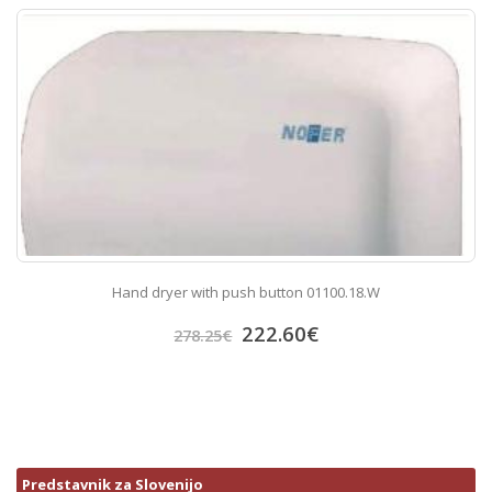
Hand dryer with push button 01100.18.W
222.60
€
278.25
€
Predstavnik za Slovenijo