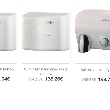
yer white
Sušilec za roke Cyclon
Inox dozirnik mi
.26
€
198.70
€
28.6
248.38
€
35.78
€