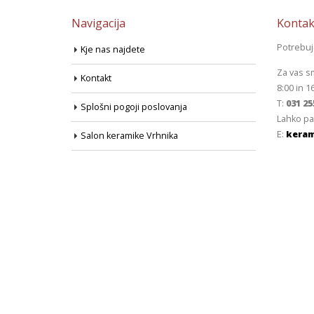
Navigacija
Kontak
Potrebu
Kje nas najdete
Za vas s
Kontakt
8:00 in 1
T:
031 25
Splošni pogoji poslovanja
Lahko pa
E:
keram
Salon keramike Vrhnika