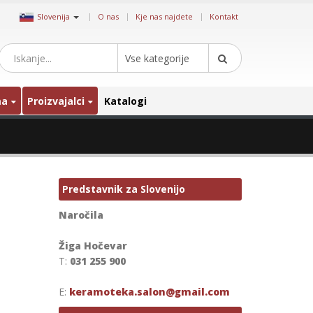
|
Slovenija
O nas
Kje nas najdete
Kontakt
Vse kategorije
ma
Proizvajalci
Katalogi
Predstavnik za Slovenijo
Naročila
Žiga Hočevar
T:
031 255 900
E:
keramoteka.salon@gmail.com