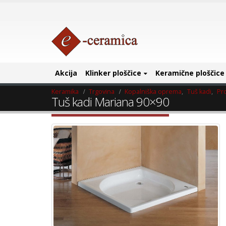
Akcija
Klinker ploščice
Keramične ploščice
Keramika
Trgovina
Kopalniška oprema
,
Tuš kadi
,
Pro
Tuš kadi Mariana 90×90