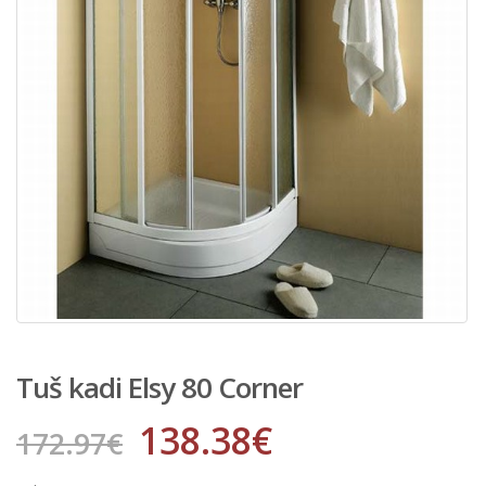
Tuš kadi Elsy 80 Corner
138.38
€
172.97
€