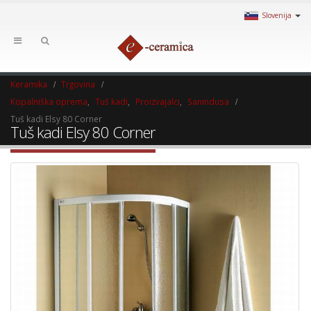
Slovenija
Keramika
Trgovina
Kopalniška oprema
,
Tuš kadi
,
Proizvajalci
,
Sanindusa
Tuš kadi Elsy 80 Corner
Tuš kadi Elsy 80 Corner