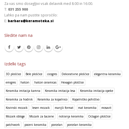
Za vas smo dosegljivi vsak delavnik med 8:00 in 16:00.
T:
031 255 900
Lahko pa nam pustite sporočilo:
E:
barbara@keramoteka.si
Sledite nam na
Izdelki tags
3D ploščice
Bele ploščice
cicogres
Dekorativne ploščice
elegantna keramika
emigres
halcon
halcon ceramicas
Hexagon ploščice
Keramika imitacija kamna
Keramika imitacija lesa
Keramika imitacija opeke
Keramika za hodnik
Keramika za kopalnico
Kopalniško pohištvo
Kovinski mozaik
lesen mozaik
manjši format
mat keramika
mosavit
Mozaik obloge
Mozaik za bazene
notranja keramika
Octagon ploščice
patchwork
poceni keramika
porcelan
porcelan keramika