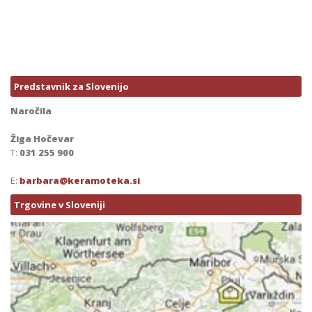
Predstavnik za Slovenijo
Naročila
Žiga Hočevar
T:
031 255 900
E:
barbara@keramoteka.si
Trgovine v Sloveniji