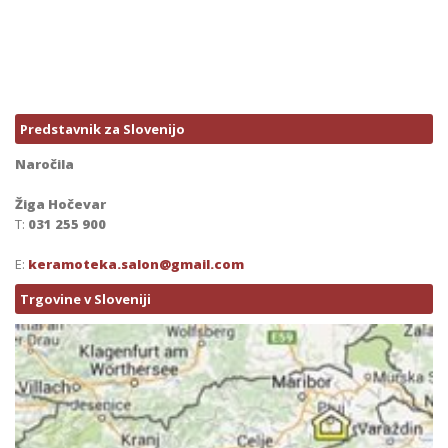
Predstavnik za Slovenijo
Naročila
Žiga Hočevar
T:
031 255 900
E:
keramoteka.salon@gmail.com
Trgovine v Sloveniji