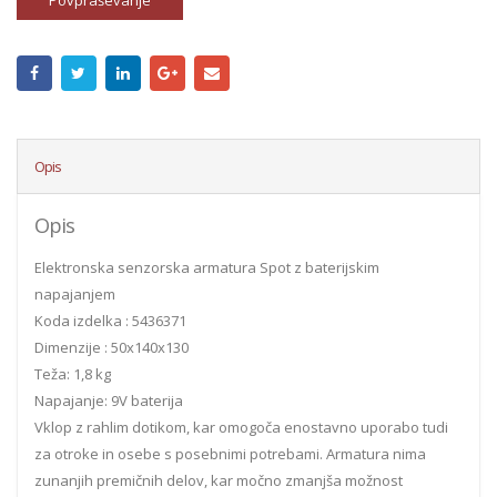
Povpraševanje
Opis
Opis
Elektronska senzorska armatura Spot z baterijskim
napajanjem
Koda izdelka : 5436371
Dimenzije : 50x140x130
Teža: 1,8 kg
Napajanje: 9V baterija
Vklop z rahlim dotikom, kar omogoča enostavno uporabo tudi
za otroke in osebe s posebnimi potrebami. Armatura nima
zunanjih premičnih delov, kar močno zmanjša možnost