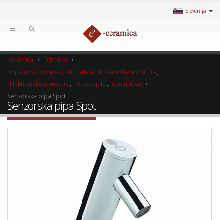
Slovenija
Keramika
Trgovina
Kopalniška oprema
,
Armature
,
Kopalniške armature
,
Elektronske armature
,
Proizvajalci
,
Sanindusa
Senzorska pipa Spot
Senzorska pipa Spot