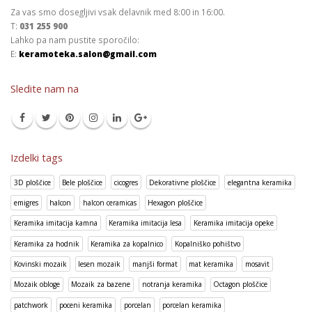
Za vas smo dosegljivi vsak delavnik med 8:00 in 16:00.
T:
031 255 900
Lahko pa nam pustite sporočilo:
E:
keramoteka.salon@gmail.com
Sledite nam na
Izdelki tags
3D ploščice
Bele ploščice
cicogres
Dekorativne ploščice
elegantna keramika
emigres
halcon
halcon ceramicas
Hexagon ploščice
Keramika imitacija kamna
Keramika imitacija lesa
Keramika imitacija opeke
Keramika za hodnik
Keramika za kopalnico
Kopalniško pohištvo
Kovinski mozaik
lesen mozaik
manjši format
mat keramika
mosavit
Mozaik obloge
Mozaik za bazene
notranja keramika
Octagon ploščice
patchwork
poceni keramika
porcelan
porcelan keramika