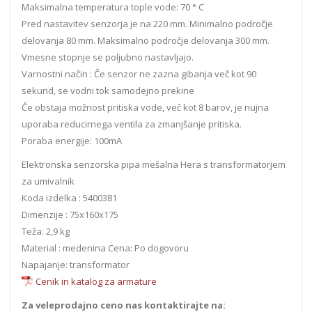
Maksimalna temperatura tople vode: 70 ° C
Pred nastavitev senzorja je na 220 mm. Minimalno področje
delovanja 80 mm. Maksimalno področje delovanja 300 mm.
Vmesne stopnje se poljubno nastavljajo.
Varnostni način : Če senzor ne zazna gibanja več kot 90
sekund, se vodni tok samodejno prekine
Če obstaja možnost pritiska vode, več kot 8 barov, je nujna
uporaba reducirnega ventila za zmanjšanje pritiska.
Poraba energije: 100mA
Elektronska senzorska pipa mešalna Hera s transformatorjem
za umivalnik
Koda izdelka : 5400381
Dimenzije : 75x160x175
Teža: 2,9 kg
Material : medenina Cena: Po dogovoru
Napajanje: transformator
Cenik in katalog za armature
Za veleprodajno ceno nas kontaktirajte na: