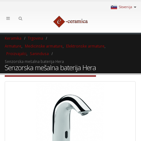
Slovenija
Keramika
Trgovina
Armature
,
Medicinske armature
,
Elektronske armature
,
Proizvajalci
,
Sanindusa
Senzorska mešalna baterija Hera
Senzorska mešalna baterija Hera