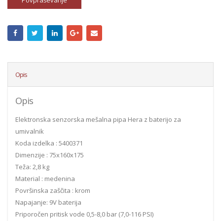
Povpraševanje
Opis
Opis
Elektronska senzorska mešalna pipa Hera z baterijo za
umivalnik
Koda izdelka : 5400371
Dimenzije : 75x160x175
Teža: 2,8 kg
Material : medenina
Površinska zaščita : krom
Napajanje: 9V baterija
Priporočen pritisk vode 0,5-8,0 bar (7,0-116 PSI)