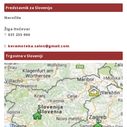
Predstavnik za Slovenijo
Naročila
Žiga Hočevar
T:
031 255 900
E:
keramoteka.salon@gmail.com
Trgovine v Sloveniji