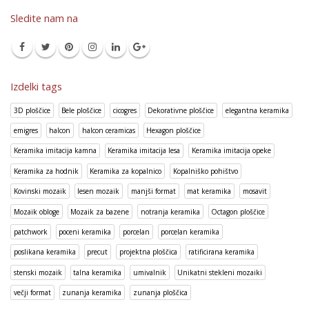
Sledite nam na
Izdelki tags
3D ploščice
Bele ploščice
cicogres
Dekorativne ploščice
elegantna keramika
emigres
halcon
halcon ceramicas
Hexagon ploščice
Keramika imitacija kamna
Keramika imitacija lesa
Keramika imitacija opeke
Keramika za hodnik
Keramika za kopalnico
Kopalniško pohištvo
Kovinski mozaik
lesen mozaik
manjši format
mat keramika
mosavit
Mozaik obloge
Mozaik za bazene
notranja keramika
Octagon ploščice
patchwork
poceni keramika
porcelan
porcelan keramika
poslikana keramika
precut
projektna ploščica
ratificirana keramika
stenski mozaik
talna keramika
umivalnik
Unikatni stekleni mozaiki
večji format
zunanja keramika
zunanja ploščica