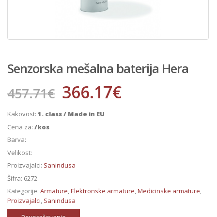
Senzorska mešalna baterija Hera
366.17
€
457.71
€
Kakovost:
1. class / Made in EU
Cena za:
/kos
Barva:
Velikost:
Proizvajalci:
Sanindusa
Šifra:
6272
Kategorije:
Armature
,
Elektronske armature
,
Medicinske armature
,
Proizvajalci
,
Sanindusa