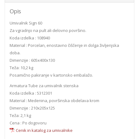
Opis
Umivalnik Sign 60
Za vgradnjo na pult ali delovno površino.
Koda izdelka : 108940
Material : Porcelan, enostavno čiščenje in dolga življenjska
doba.
Dimenzije : 605x400x130
Teža: 10,2 kg
Posamično pakiranje v kartonsko embalažo.
Armatura Tube za umivalnik stenska
Koda izdelka : 5312301
Material : Medenina, površinska obdelava krom
Dimenzije : 210x205x125
Teža: 2,1 kg
Cena : Po dogovoru
Cenik in katalog za umivalnike