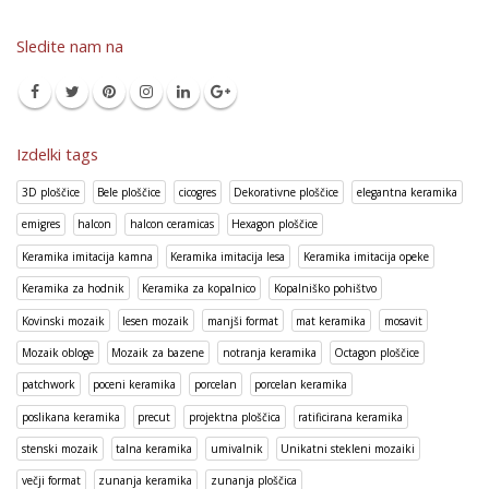
Sledite nam na
Izdelki tags
3D ploščice
Bele ploščice
cicogres
Dekorativne ploščice
elegantna keramika
emigres
halcon
halcon ceramicas
Hexagon ploščice
Keramika imitacija kamna
Keramika imitacija lesa
Keramika imitacija opeke
Keramika za hodnik
Keramika za kopalnico
Kopalniško pohištvo
Kovinski mozaik
lesen mozaik
manjši format
mat keramika
mosavit
Mozaik obloge
Mozaik za bazene
notranja keramika
Octagon ploščice
patchwork
poceni keramika
porcelan
porcelan keramika
poslikana keramika
precut
projektna ploščica
ratificirana keramika
stenski mozaik
talna keramika
umivalnik
Unikatni stekleni mozaiki
večji format
zunanja keramika
zunanja ploščica