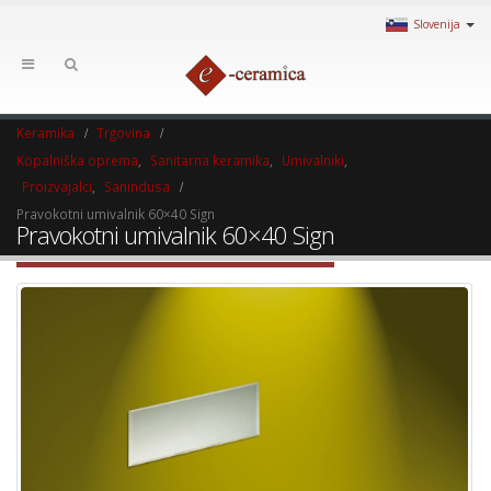
Slovenija
Keramika
Trgovina
Kopalniška oprema
,
Sanitarna keramika
,
Umivalniki
,
Proizvajalci
,
Sanindusa
Pravokotni umivalnik 60×40 Sign
Pravokotni umivalnik 60×40 Sign