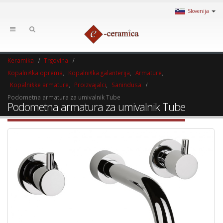
Slovenija
Keramika
Trgovina
Kopalniška oprema
,
Kopalniška galanterija
,
Armature
,
Kopalniške armature
,
Proizvajalci
,
Sanindusa
Podometna armatura za umivalnik Tube
Podometna armatura za umivalnik Tube