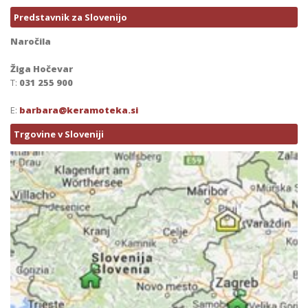
Predstavnik za Slovenijo
Naročila
Žiga Hočevar
T:
031 255 900
E:
barbara@keramoteka.si
Trgovine v Sloveniji