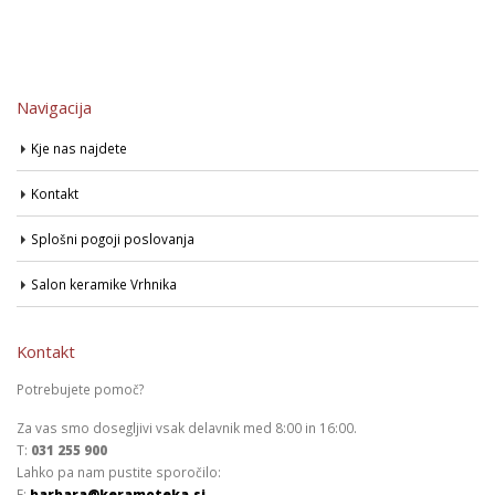
Navigacija
Kje nas najdete
Kontakt
Splošni pogoji poslovanja
Salon keramike Vrhnika
Kontakt
Potrebujete pomoč?
Za vas smo dosegljivi vsak delavnik med 8:00 in 16:00.
T:
031 255 900
Lahko pa nam pustite sporočilo:
E:
barbara@keramoteka.si