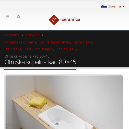
Slovenija
Keramika
Trgovina
Kopalniška oprema
,
Sanitarna keramika
,
za projekte
,
za otroke
,
Kadi
,
Proizvajalci
,
Sanindusa
Otroška kopalna kad 80×45
Otroška kopalna kad 80×45