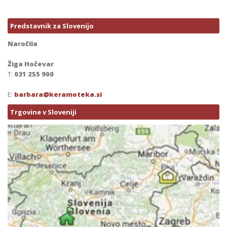
Predstavnik za Slovenijo
Naročila
Žiga Hočevar
T:
031 255 900
E:
barbara@keramoteka.si
Trgovine v Sloveniji