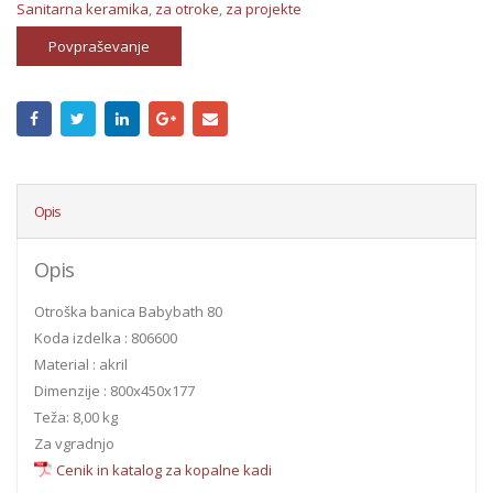
Sanitarna keramika
,
za otroke
,
za projekte
Povpraševanje
Opis
Opis
Otroška banica Babybath 80
Koda izdelka : 806600
Material : akril
Dimenzije : 800x450x177
Teža: 8,00 kg
Za vgradnjo
Cenik in katalog za kopalne kadi