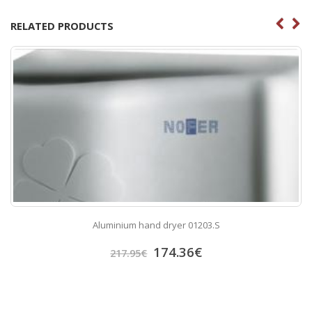
RELATED PRODUCTS
Aluminium hand dryer 01203.S
174.36
€
217.95
€