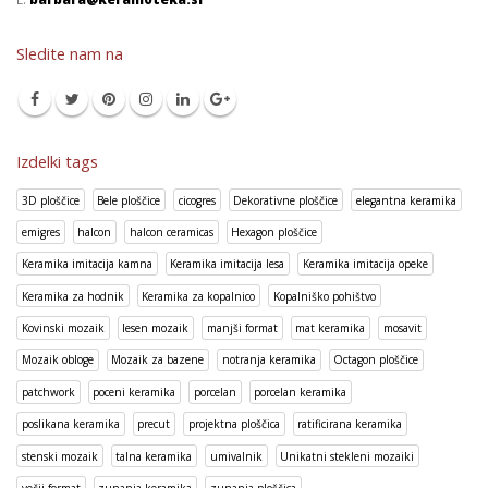
Sledite nam na
Izdelki tags
3D ploščice
Bele ploščice
cicogres
Dekorativne ploščice
elegantna keramika
emigres
halcon
halcon ceramicas
Hexagon ploščice
Keramika imitacija kamna
Keramika imitacija lesa
Keramika imitacija opeke
Keramika za hodnik
Keramika za kopalnico
Kopalniško pohištvo
Kovinski mozaik
lesen mozaik
manjši format
mat keramika
mosavit
Mozaik obloge
Mozaik za bazene
notranja keramika
Octagon ploščice
patchwork
poceni keramika
porcelan
porcelan keramika
poslikana keramika
precut
projektna ploščica
ratificirana keramika
stenski mozaik
talna keramika
umivalnik
Unikatni stekleni mozaiki
večji format
zunanja keramika
zunanja ploščica