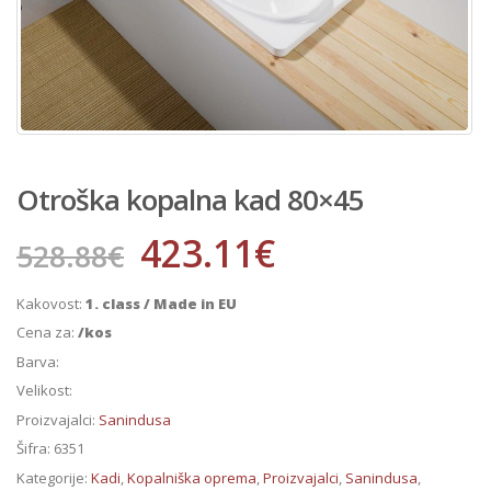
Otroška kopalna kad 80×45
423.11
€
528.88
€
Kakovost:
1. class / Made in EU
Cena za:
/kos
Barva:
Velikost:
Proizvajalci:
Sanindusa
Šifra:
6351
Kategorije:
Kadi
,
Kopalniška oprema
,
Proizvajalci
,
Sanindusa
,