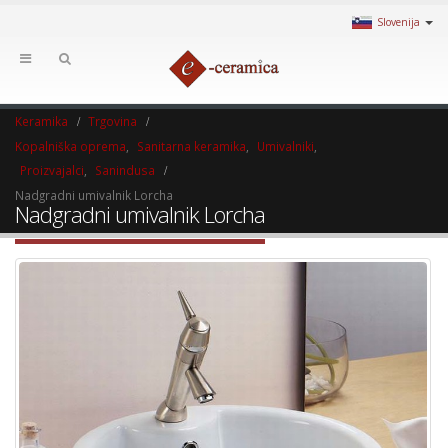
Slovenija
Keramika
Trgovina
Kopalniška oprema
,
Sanitarna keramika
,
Umivalniki
,
Proizvajalci
,
Sanindusa
Nadgradni umivalnik Lorcha
Nadgradni umivalnik Lorcha