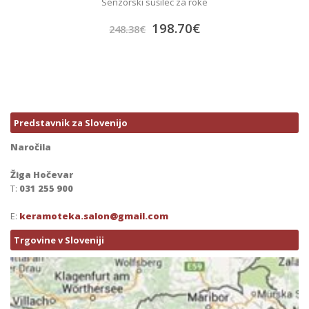
Senzorski sušilec za roke
198.70
€
248.38
€
Predstavnik za Slovenijo
Naročila
Žiga Hočevar
T:
031 255 900
E:
keramoteka.salon@gmail.com
Trgovine v Sloveniji