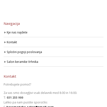
Navigacija
Kje nas najdete
Kontakt
Splošni pogoji poslovanja
Salon keramike Vrhnika
Kontakt
Potrebujete pomoč?
Za vas smo dosegljivi vsak delavnik med 8:00 in 16:00.
T:
031 255 900
Lahko pa nam pustite sporočilo:
E:
keramoteka.salon@gmail.com