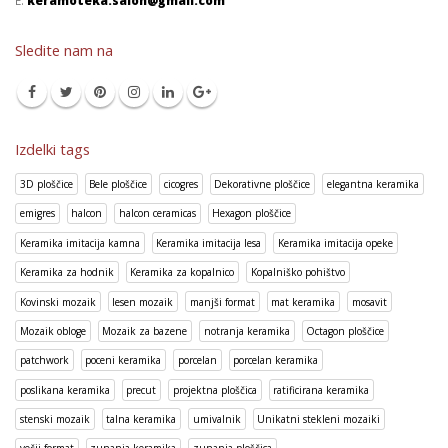
Sledite nam na
Izdelki tags
3D ploščice
Bele ploščice
cicogres
Dekorativne ploščice
elegantna keramika
emigres
halcon
halcon ceramicas
Hexagon ploščice
Keramika imitacija kamna
Keramika imitacija lesa
Keramika imitacija opeke
Keramika za hodnik
Keramika za kopalnico
Kopalniško pohištvo
Kovinski mozaik
lesen mozaik
manjši format
mat keramika
mosavit
Mozaik obloge
Mozaik za bazene
notranja keramika
Octagon ploščice
patchwork
poceni keramika
porcelan
porcelan keramika
poslikana keramika
precut
projektna ploščica
ratificirana keramika
stenski mozaik
talna keramika
umivalnik
Unikatni stekleni mozaiki