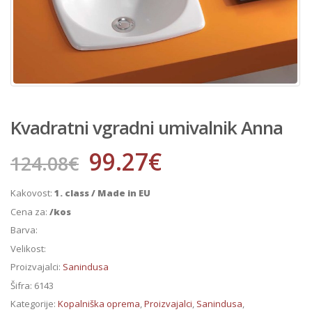
Kvadratni vgradni umivalnik Anna
99.27
€
124.08
€
Kakovost:
1. class / Made in EU
Cena za:
/kos
Barva:
Velikost:
Proizvajalci:
Sanindusa
Šifra:
6143
Kategorije:
Kopalniška oprema
,
Proizvajalci
,
Sanindusa
,