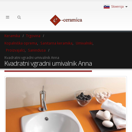
Slovenija
Keramika
Trgovina
Kopalniška oprema
,
Sanitarna keramika
,
Umivalniki
,
Proizvajalci
,
Sanindusa
Kvadratni vgradni umivalnik Anna
Kvadratni vgradni umivalnik Anna