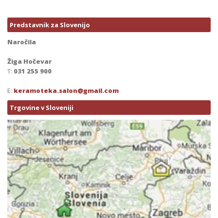
Predstavnik za Slovenijo
Naročila
Žiga Hočevar
T:
031 255 900
E:
keramoteka.salon@gmail.com
Trgovine v Sloveniji