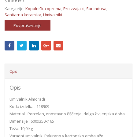
Šifra:
6150
Kategorije:
Kopalniška oprema
,
Proizvajalci
,
Sanindusa
,
Sanitarna keramika
,
Umivalniki
Povpraševanje
Opis
Opis
Umivalnik Almoradi
Koda izdelka : 118909
Material : Porcelan, enostavno čiščenje, dolga življenjska doba
Dimenzije : 600x350x165
Teža: 10,0 kg
Vgradni umivalnik. Pakirano v kartonsko embalažo.