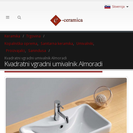
Slovenija
Keramika
Trgovina
Kopalniška oprema
,
Sanitarna keramika
,
Umivalniki
,
Proizvajalci
,
Sanindusa
Kvadratni vgradni umivalnik Almoradi
Kvadratni vgradni umivalnik Almoradi