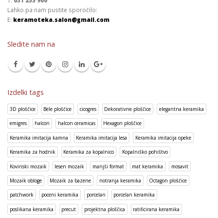
Lahko pa nam pustite sporočilo:
E:
keramoteka.salon@gmail.com
Sledite nam na
Izdelki tags
3D ploščice
Bele ploščice
cicogres
Dekorativne ploščice
elegantna keramika
emigres
halcon
halcon ceramicas
Hexagon ploščice
Keramika imitacija kamna
Keramika imitacija lesa
Keramika imitacija opeke
Keramika za hodnik
Keramika za kopalnico
Kopalniško pohištvo
Kovinski mozaik
lesen mozaik
manjši format
mat keramika
mosavit
Mozaik obloge
Mozaik za bazene
notranja keramika
Octagon ploščice
patchwork
poceni keramika
porcelan
porcelan keramika
poslikana keramika
precut
projektna ploščica
ratificirana keramika