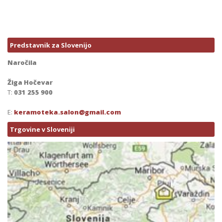
Predstavnik za Slovenijo
Naročila
Žiga Hočevar
T:
031 255 900
E:
keramoteka.salon@gmail.com
Trgovine v Sloveniji