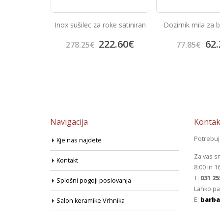
z nerjavečega
Inox sušilec za roke satiniran
Dozirnik mila za b
a
5.92
€
222.60
€
62.
278.25
€
77.85
€
Navigacija
Kontak
Potrebu
Kje nas najdete
Za vas s
Kontakt
8:00 in 1
T:
031 25
Splošni pogoji poslovanja
Lahko pa
E:
barba
Salon keramike Vrhnika