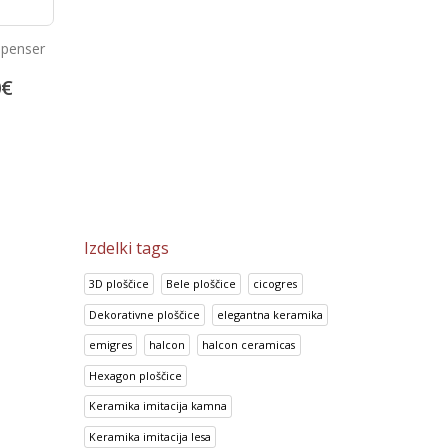
spenser
Dozirnik mila iz nerjavečega
Inox sušilec za roke sati
jekla
0
€
25.92
€
222.60
32.40
€
278.25
€
Izdelki tags
3D ploščice
Bele ploščice
cicogres
Dekorativne ploščice
elegantna keramika
emigres
halcon
halcon ceramicas
Hexagon ploščice
Keramika imitacija kamna
Keramika imitacija lesa