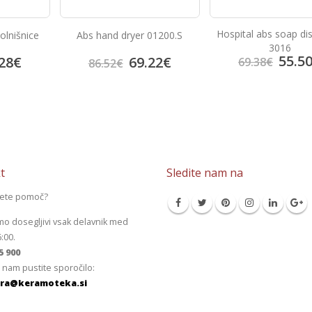
Hospital abs soap di
olnišnice
Abs hand dryer 01200.S
3016
55.5
28
€
69.22
€
69.38
€
86.52
€
t
Sledite nam na
jete pomoč?
mo dosegljivi vsak delavnik med
6:00.
5 900
 nam pustite sporočilo:
ra@keramoteka.si