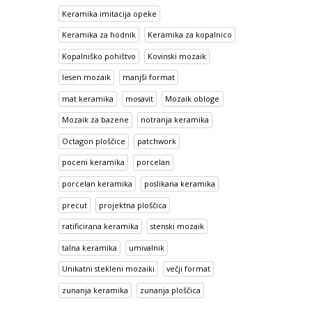
Keramika imitacija opeke
Keramika za hodnik
Keramika za kopalnico
Kopalniško pohištvo
Kovinski mozaik
lesen mozaik
manjši format
mat keramika
mosavit
Mozaik obloge
Mozaik za bazene
notranja keramika
Octagon ploščice
patchwork
poceni keramika
porcelan
porcelan keramika
poslikana keramika
precut
projektna ploščica
ratificirana keramika
stenski mozaik
talna keramika
umivalnik
Unikatni stekleni mozaiki
večji format
zunanja keramika
zunanja ploščica