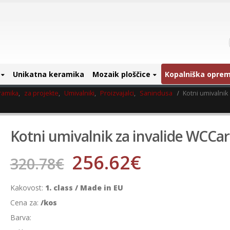
Unikatna keramika
Mozaik ploščice
Kopalniška opre
ramika
,
za projekte
,
Umivalniki
,
Proizvajalci
,
Sanindusa
Kotni umivalnik
Kotni umivalnik za invalide WCCa
256.62
€
320.78
€
Kakovost:
1. class / Made in EU
Cena za:
/kos
Barva: