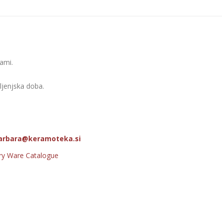
ami.
vljenjska doba.
arbara@keramoteka.si
ry Ware Catalogue