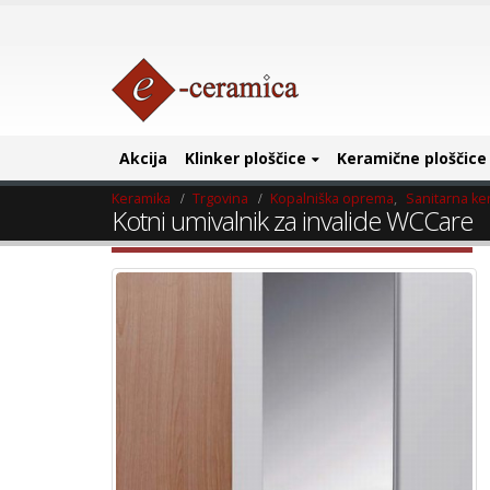
Akcija
Klinker ploščice
Keramične ploščice
Keramika
Trgovina
Kopalniška oprema
,
Sanitarna ke
Kotni umivalnik za invalide WCCare