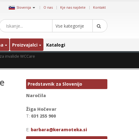
|
Slovenija
O nas
Kje nas najdete
Kontakt
Vse kategorije
ma
Proizvajalci
Katalogi
 za invalide WCCare
re
Predstavnik za Slovenijo
Naročila
Žiga Hočevar
T:
031 255 900
E:
barbara@keramoteka.si