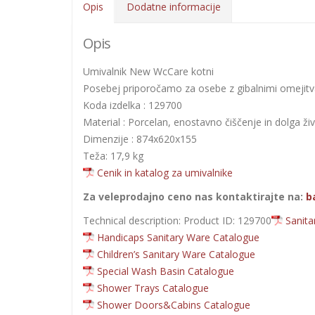
Opis
Dodatne informacije
Opis
Umivalnik New WcCare kotni
Posebej priporočamo za osebe z gibalnimi omejitv
Koda izdelka : 129700
Material : Porcelan, enostavno čiščenje in dolga ži
Dimenzije : 874x620x155
Teža: 17,9 kg
Cenik in katalog za umivalnike
Za veleprodajno ceno nas kontaktirajte na:
b
Technical description: Product ID: 129700
Sanita
Handicaps Sanitary Ware Catalogue
Children’s Sanitary Ware Catalogue
Special Wash Basin Catalogue
Shower Trays Catalogue
Shower Doors&Cabins Catalogue