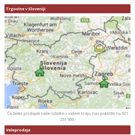
Trgovine v Sloveniji
Če želite prodajati naše izdelke v vašem kraju, nas pokličite na 031
255 900.
Veleprodaja