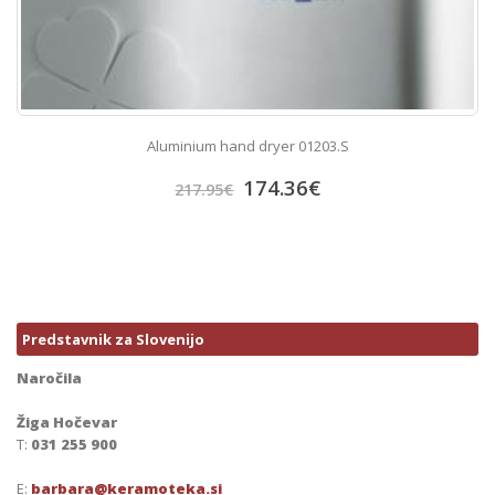
Aluminium hand dryer 01203.S
174.36
€
217.95
€
Predstavnik za Slovenijo
Naročila
Žiga Hočevar
T:
031 255 900
E:
barbara@keramoteka.si