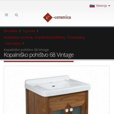
Slovenija
Keramika
Trgovina
Kopalniška oprema
,
Kopalniško pohištvo
,
Proizvajalci
,
Sanindusa
Kopalniško pohištvo 68 Vintage
Kopalniško pohištvo 68 Vintage