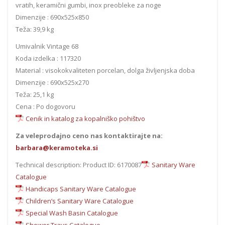
vratih, keramični gumbi, inox preobleke za noge
Dimenzije : 690x525x850
Teža: 39,9 kg
Umivalnik Vintage 68
Koda izdelka : 117320
Material : visokokvaliteten porcelan, dolga življenjska doba
Dimenzije : 690x525x270
Teža: 25,1 kg
Cena : Po dogovoru
Cenik in katalog za kopalniško pohištvo
Za veleprodajno ceno nas kontaktirajte na:
barbara@keramoteka.si
Technical description: Product ID: 6170087
Sanitary Ware
Catalogue
Handicaps Sanitary Ware Catalogue
Children’s Sanitary Ware Catalogue
Special Wash Basin Catalogue
Shower Trays Catalogue