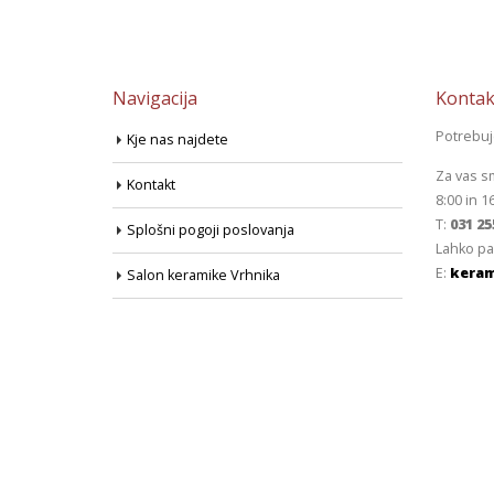
Navigacija
Kontak
Potrebu
Kje nas najdete
Za vas s
Kontakt
8:00 in 1
T:
031 25
Splošni pogoji poslovanja
Lahko pa
E:
keram
Salon keramike Vrhnika