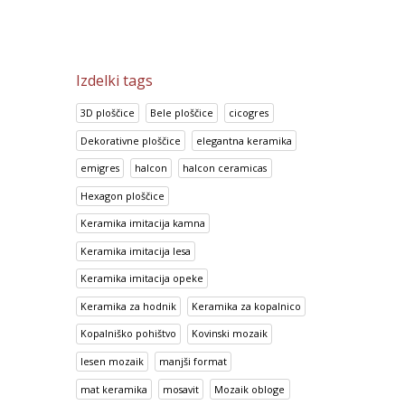
Izdelki tags
3D ploščice
Bele ploščice
cicogres
Dekorativne ploščice
elegantna keramika
emigres
halcon
halcon ceramicas
Hexagon ploščice
Keramika imitacija kamna
Keramika imitacija lesa
Keramika imitacija opeke
Keramika za hodnik
Keramika za kopalnico
Kopalniško pohištvo
Kovinski mozaik
lesen mozaik
manjši format
mat keramika
mosavit
Mozaik obloge