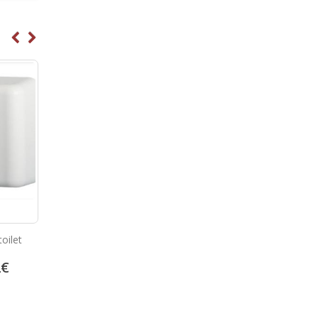
olnišnice
Dozirnik mila za bolnišnice
Senzorski sušilec za r
6
€
62.28
€
198.70
77.85
€
248.38
€