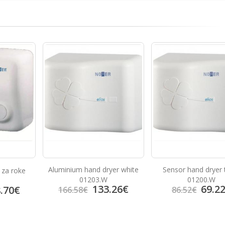
yer white
Sensor hand dryer toilet
Inox dozirnik mila za b
01200.W
.26
€
69.22
€
79.3
86.52
€
99.20
€