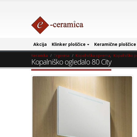
Akcija
Klinker ploščice
Keramične ploščice
Keramika
Trgovina
Kopalniška oprema
,
Kopalniško p
Kopalniško ogledalo 80 City