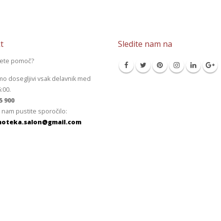
t
Sledite nam na
jete pomoč?
mo dosegljivi vsak delavnik med
6:00.
5 900
 nam pustite sporočilo:
oteka.salon@gmail.com