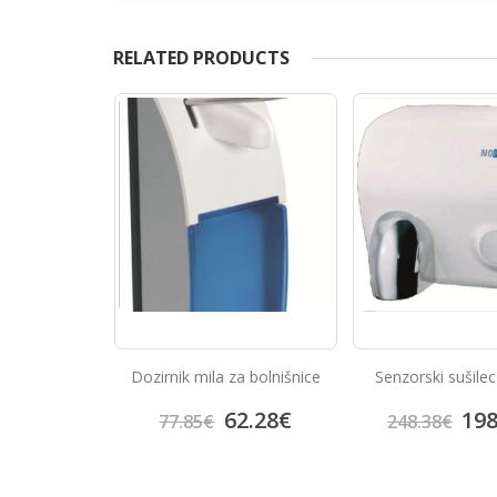
RELATED PRODUCTS
Aluminium hand dr
a bolnišnice
Senzorski sušilec za roke
01203.W
133
2.28
€
198.70
€
166.58
€
248.38
€