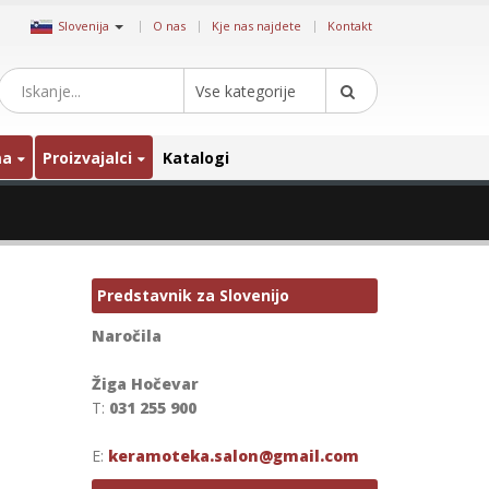
|
Slovenija
O nas
Kje nas najdete
Kontakt
Vse kategorije
ma
Proizvajalci
Katalogi
Predstavnik za Slovenijo
Naročila
Žiga Hočevar
T:
031 255 900
E:
keramoteka.salon@gmail.com