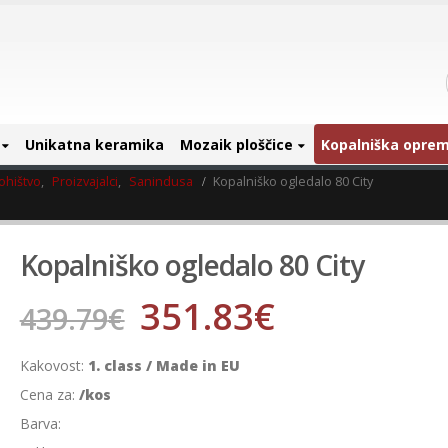
Unikatna keramika
Mozaik ploščice
Kopalniška opre
ohištvo
,
Proizvajalci
,
Sanindusa
Kopalniško ogledalo 80 City
Kopalniško ogledalo 80 City
351.83
€
439.79
€
Kakovost:
1. class / Made in EU
Cena za:
/kos
Barva: