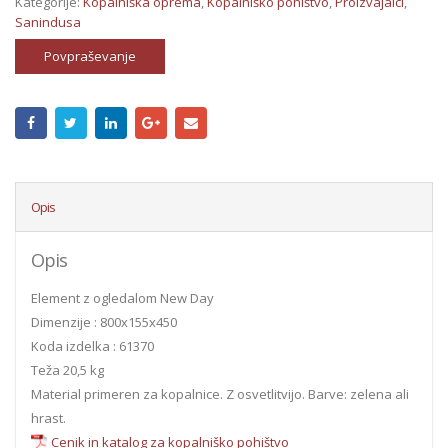
Kategorije:
Kopalniška oprema
,
Kopalniško pohištvo
,
Proizvajalci
,
Sanindusa
Povpraševanje
Opis
Opis
Element z ogledalom New Day
Dimenzije : 800x155x450
Koda izdelka : 61370
Teža 20,5 kg
Material primeren za kopalnice. Z osvetlitvijo. Barve: zelena ali
hrast.
Cenik in katalog za kopalniško pohištvo