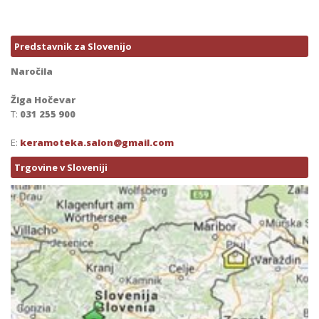
Predstavnik za Slovenijo
Naročila
Žiga Hočevar
T:
031 255 900
E:
keramoteka.salon@gmail.com
Trgovine v Sloveniji