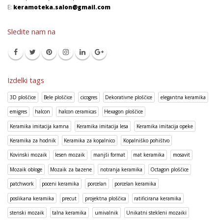
E:
keramoteka.salon@gmail.com
Sledite nam na
Izdelki tags
3D ploščice
Bele ploščice
cicogres
Dekorativne ploščice
elegantna keramika
emigres
halcon
halcon ceramicas
Hexagon ploščice
Keramika imitacija kamna
Keramika imitacija lesa
Keramika imitacija opeke
Keramika za hodnik
Keramika za kopalnico
Kopalniško pohištvo
Kovinski mozaik
lesen mozaik
manjši format
mat keramika
mosavit
Mozaik obloge
Mozaik za bazene
notranja keramika
Octagon ploščice
patchwork
poceni keramika
porcelan
porcelan keramika
poslikana keramika
precut
projektna ploščica
ratificirana keramika
stenski mozaik
talna keramika
umivalnik
Unikatni stekleni mozaiki