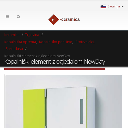
Slovenija
Keramika
Trgovina
Kopalniška oprema
,
Kopalniško pohištvo
,
Proizvajalci
,
Sanindusa
Kopalniški element z ogledalom NewDay
Kopalniški element z ogledalom NewDay