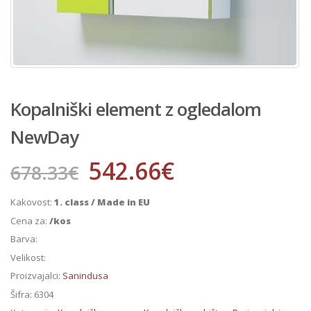
Kopalniški element z ogledalom
NewDay
542.66
€
678.33
€
Kakovost:
1. class / Made in EU
Cena za:
/kos
Barva:
Velikost:
Proizvajalci:
Sanindusa
Šifra:
6304