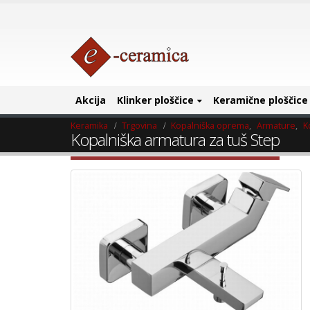
Akcija
Klinker ploščice
Keramične ploščice
Keramika
Trgovina
Kopalniška oprema
,
Armature
,
K
Kopalniška armatura za tuš Step