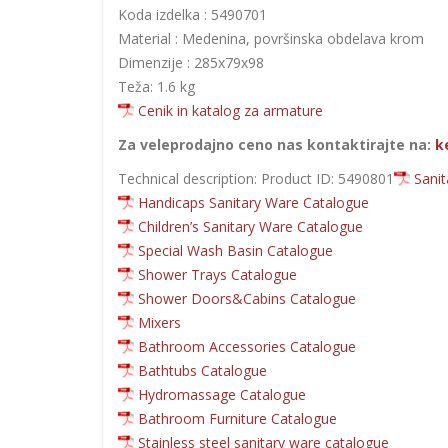
Koda izdelka : 5490701
Material : Medenina, površinska obdelava krom
Dimenzije : 285x79x98
Teža: 1.6 kg
Cenik in katalog za armature
Za veleprodajno ceno nas kontaktirajte na:
k
Technical description: Product ID: 5490801
Sani
Handicaps Sanitary Ware Catalogue
Children’s Sanitary Ware Catalogue
Special Wash Basin Catalogue
Shower Trays Catalogue
Shower Doors&Cabins Catalogue
Mixers
Bathroom Accessories Catalogue
Bathtubs Catalogue
Hydromassage Catalogue
Bathroom Furniture Catalogue
Stainless steel sanitary ware catalogue