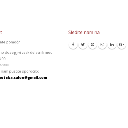
t
Sledite nam na
jete pomoč?
mo dosegljivi vsak delavnik med
6:00.
5 900
 nam pustite sporočilo:
oteka.salon@gmail.com