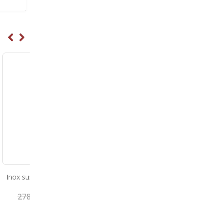
atiniran
Sušilec za roke
Inox sušilec za roke pol
60
€
198.70
€
222.60
248.38
€
278.25
€