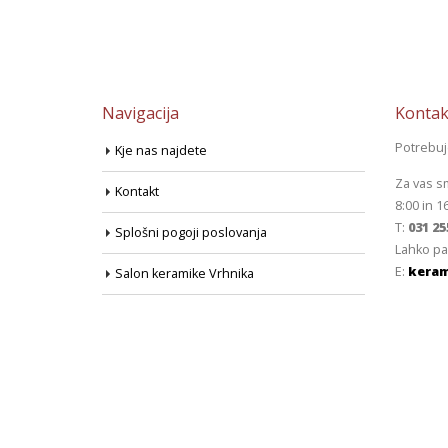
Navigacija
Kontak
Potrebu
Kje nas najdete
Za vas s
Kontakt
8:00 in 1
T:
031 25
Splošni pogoji poslovanja
Lahko pa
E:
keram
Salon keramike Vrhnika