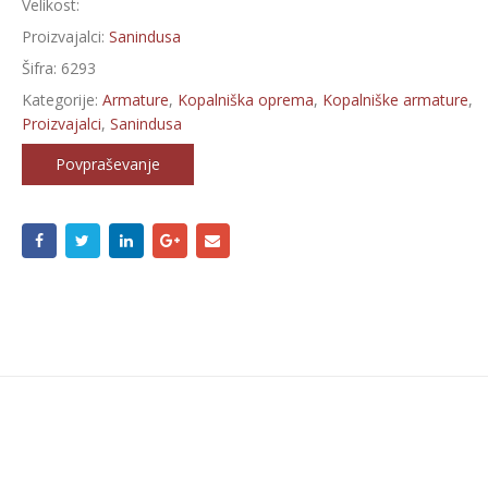
Velikost:
Proizvajalci:
Sanindusa
Šifra:
6293
Kategorije:
Armature
,
Kopalniška oprema
,
Kopalniške armature
,
Proizvajalci
,
Sanindusa
Povpraševanje