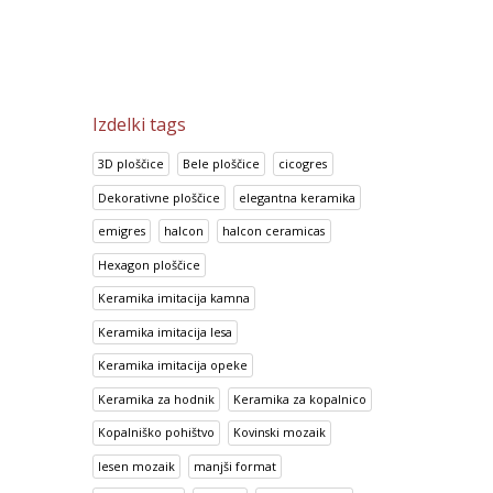
Izdelki tags
3D ploščice
Bele ploščice
cicogres
Dekorativne ploščice
elegantna keramika
emigres
halcon
halcon ceramicas
Hexagon ploščice
Keramika imitacija kamna
Keramika imitacija lesa
Keramika imitacija opeke
Keramika za hodnik
Keramika za kopalnico
Kopalniško pohištvo
Kovinski mozaik
lesen mozaik
manjši format