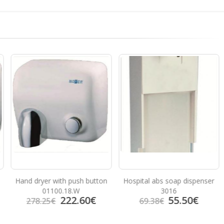
ush button
Hospital abs soap dispenser
Inox sušilec za roke s
.W
3016
.60
€
55.50
€
222.
69.38
€
278.25
€