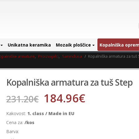
Unikatna keramika
Mozaik ploščice
Kopalniška opre
opalniške armature
,
Proizvajalci
,
Sanindusa
Kopalniška armatura za tuš
Kopalniška armatura za tuš Step
184.96
€
231.20
€
Kakovost:
1. class / Made in EU
Cena za:
/kos
Barva: