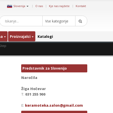
|
Slovenija
O nas
Kje nas najdete
Kontakt
Vse kategorije
ma
Proizvajalci
Katalogi
 Step
Predstavnik za Slovenijo
Naročila
Žiga Hočevar
T:
031 255 900
E:
keramoteka.salon@gmail.com