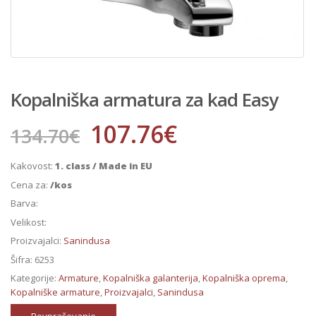
Kopalniška armatura za kad Easy
107.76
€
134.70
€
Kakovost:
1. class / Made in EU
Cena za:
/kos
Barva:
Velikost:
Proizvajalci:
Sanindusa
Šifra:
6253
Kategorije:
Armature
,
Kopalniška galanterija
,
Kopalniška oprema
,
Kopalniške armature
,
Proizvajalci
,
Sanindusa