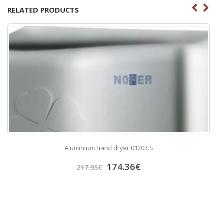
RELATED PRODUCTS
Aluminium hand dryer 01203.S
174.36
€
217.95
€