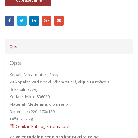
Povpraševanje
Opis
Opis
Kopalniška armatura Easy
Za kopalno kad s priključkom za tuš, vključuje ročico s
fleksibilno cevjo
Koda izdelka : 5360801
Material : Medenina, kromirano
Dimenzije : 220x170x120
Teža: 2,32 kg
Cenik in katalog za armature
Za veleprodajno ceno nas kontaktirajte na: