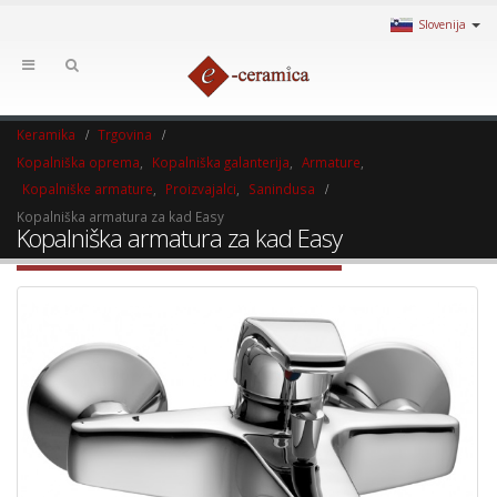
Slovenija
Keramika
Trgovina
Kopalniška oprema
,
Kopalniška galanterija
,
Armature
,
Kopalniške armature
,
Proizvajalci
,
Sanindusa
Kopalniška armatura za kad Easy
Kopalniška armatura za kad Easy