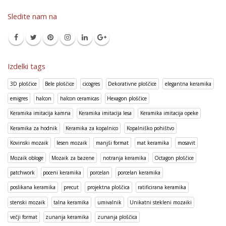
Sledite nam na
Izdelki tags
3D ploščice
Bele ploščice
cicogres
Dekorativne ploščice
elegantna keramika
emigres
halcon
halcon ceramicas
Hexagon ploščice
Keramika imitacija kamna
Keramika imitacija lesa
Keramika imitacija opeke
Keramika za hodnik
Keramika za kopalnico
Kopalniško pohištvo
Kovinski mozaik
lesen mozaik
manjši format
mat keramika
mosavit
Mozaik obloge
Mozaik za bazene
notranja keramika
Octagon ploščice
patchwork
poceni keramika
porcelan
porcelan keramika
poslikana keramika
precut
projektna ploščica
ratificirana keramika
stenski mozaik
talna keramika
umivalnik
Unikatni stekleni mozaiki
večji format
zunanja keramika
zunanja ploščica