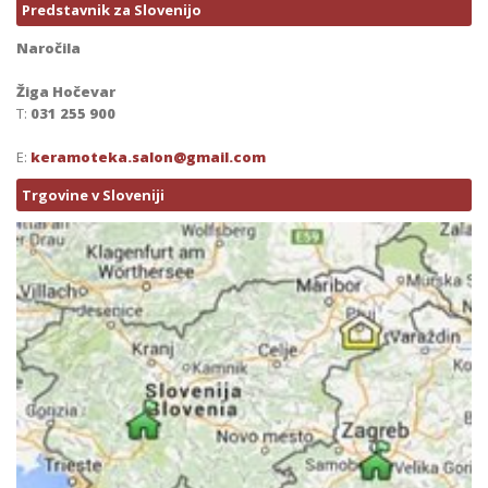
Predstavnik za Slovenijo
Naročila
Žiga Hočevar
T:
031 255 900
E:
keramoteka.salon@gmail.com
Trgovine v Sloveniji