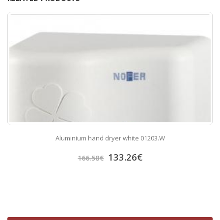
Aluminium hand dryer white 01203.W
133.26
€
166.58
€