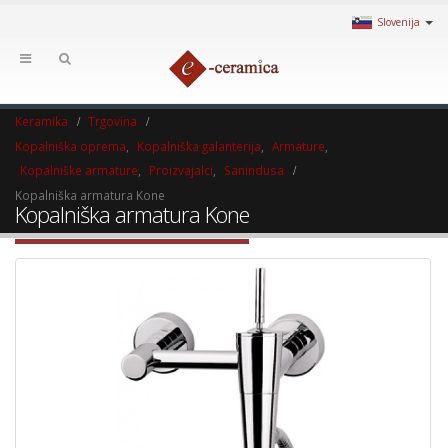
Slovenija
Keramika
Trgovina
Kopalniška oprema
,
Kopalniška galanterija
,
Armature
,
Kopalniške armature
,
Proizvajalci
,
Sanindusa
Kopalniška armatura Kone
Kopalniška armatura Kone