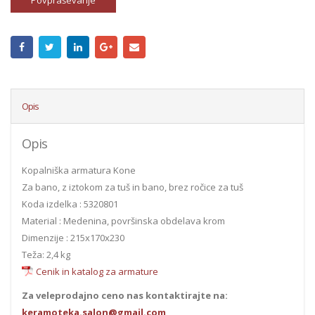
Povpraševanje
Opis
Opis
Kopalniška armatura Kone
Za bano, z iztokom za tuš in bano, brez ročice za tuš
Koda izdelka : 5320801
Material : Medenina, površinska obdelava krom
Dimenzije : 215x170x230
Teža: 2,4 kg
Cenik in katalog za armature
Za veleprodajno ceno nas kontaktirajte na:
keramoteka.salon@gmail.com