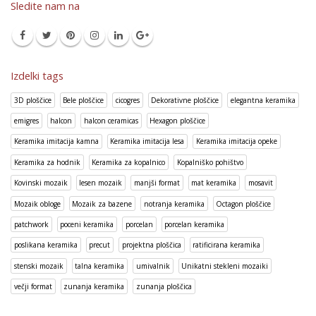
Sledite nam na
Izdelki tags
3D ploščice
Bele ploščice
cicogres
Dekorativne ploščice
elegantna keramika
emigres
halcon
halcon ceramicas
Hexagon ploščice
Keramika imitacija kamna
Keramika imitacija lesa
Keramika imitacija opeke
Keramika za hodnik
Keramika za kopalnico
Kopalniško pohištvo
Kovinski mozaik
lesen mozaik
manjši format
mat keramika
mosavit
Mozaik obloge
Mozaik za bazene
notranja keramika
Octagon ploščice
patchwork
poceni keramika
porcelan
porcelan keramika
poslikana keramika
precut
projektna ploščica
ratificirana keramika
stenski mozaik
talna keramika
umivalnik
Unikatni stekleni mozaiki
večji format
zunanja keramika
zunanja ploščica