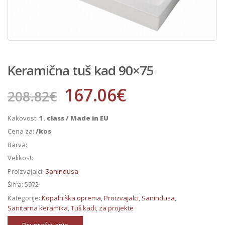
Keramična tuš kad 90×75
167.06
€
208.82
€
Kakovost:
1. class / Made in EU
Cena za:
/kos
Barva:
Velikost:
Proizvajalci:
Sanindusa
Šifra:
5972
Kategorije:
Kopalniška oprema
,
Proizvajalci
,
Sanindusa
,
Sanitarna keramika
,
Tuš kadi
,
za projekte