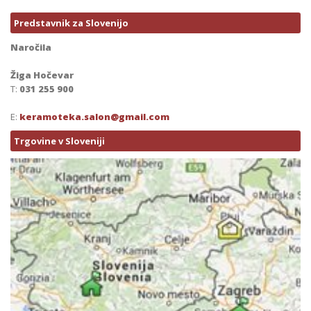
Predstavnik za Slovenijo
Naročila
Žiga Hočevar
T:
031 255 900
E:
keramoteka.salon@gmail.com
Trgovine v Sloveniji