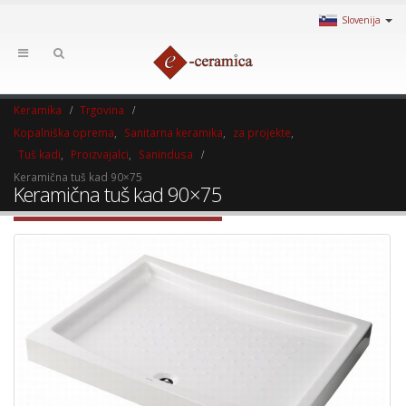
Slovenija
Keramika
Trgovina
Kopalniška oprema
,
Sanitarna keramika
,
za projekte
,
Tuš kadi
,
Proizvajalci
,
Sanindusa
Keramična tuš kad 90×75
Keramična tuš kad 90×75