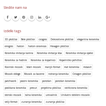
Sledite nam na
Izdelki tags
3D ploščice
Bele ploščice
cicogres
Dekorativne ploščice
elegantna keramika
emigres
halcon
halcon ceramicas
Hexagon ploščice
Keramika imitacija kamna
Keramika imitacija lesa
Keramika imitacija opeke
Keramika za hodnik
Keramika za kopalnico
Kopalniško pohištvo
Kovinski mozaik
lesen mozaik
manjši format
mat keramika
mosavit
Mozaik obloge
Mozaik za bazene
notranja keramika
Octagon ploščice
patchwork
poceni keramika
porcelan
porcelan keramika
poslikana keramika
precut
projektna ploščica
ratificirana keramika
stenski mozaik
talna keramika
umivalnik
Unikatni stekleni mozaiki
večji format
zunanja keramika
zunanja ploščica