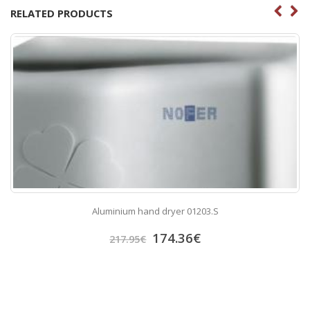
RELATED PRODUCTS
Aluminium hand dryer 01203.S
174.36
€
217.95
€