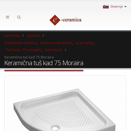
Slovenija
Keramika
Trgovina
Kopalniška oprema
,
Sanitarna keramika
,
za projekte
,
Tuš kadi
,
Proizvajalci
,
Sanindusa
Keramična tuš kad 75 Moraira
Keramična tuš kad 75 Moraira