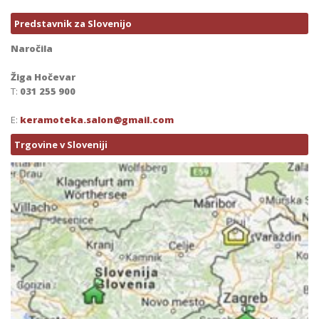
Predstavnik za Slovenijo
Naročila
Žiga Hočevar
T:
031 255 900
E:
keramoteka.salon@gmail.com
Trgovine v Sloveniji