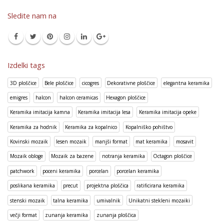
Sledite nam na
Izdelki tags
3D ploščice
Bele ploščice
cicogres
Dekorativne ploščice
elegantna keramika
emigres
halcon
halcon ceramicas
Hexagon ploščice
Keramika imitacija kamna
Keramika imitacija lesa
Keramika imitacija opeke
Keramika za hodnik
Keramika za kopalnico
Kopalniško pohištvo
Kovinski mozaik
lesen mozaik
manjši format
mat keramika
mosavit
Mozaik obloge
Mozaik za bazene
notranja keramika
Octagon ploščice
patchwork
poceni keramika
porcelan
porcelan keramika
poslikana keramika
precut
projektna ploščica
ratificirana keramika
stenski mozaik
talna keramika
umivalnik
Unikatni stekleni mozaiki
večji format
zunanja keramika
zunanja ploščica