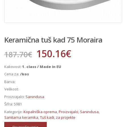
Keramična tuš kad 75 Moraira
150.16
€
187.70
€
Kakovost:
1. class / Made in EU
Cena za:
/kos
Barva:
Velikost:
Proizvajalci:
Sanindusa
Šifra:
5981
Kategorije:
Kopalniška oprema
,
Proizvajalci
,
Sanindusa
,
Sanitarna keramika
,
Tuš kadi
,
za projekte