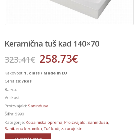
Keramična tuš kad 140×70
258.73
€
323.41
€
Kakovost:
1. class / Made in EU
Cena za:
/kos
Barva:
Velikost:
Proizvajalci:
Sanindusa
Šifra:
5990
Kategorije:
Kopalniška oprema
,
Proizvajalci
,
Sanindusa
,
Sanitarna keramika
,
Tuš kadi
,
za projekte