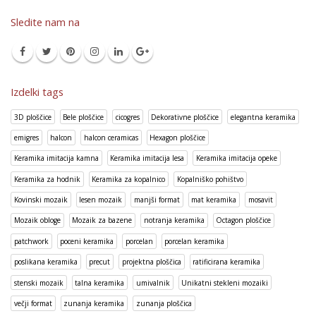
Sledite nam na
Izdelki tags
3D ploščice
Bele ploščice
cicogres
Dekorativne ploščice
elegantna keramika
emigres
halcon
halcon ceramicas
Hexagon ploščice
Keramika imitacija kamna
Keramika imitacija lesa
Keramika imitacija opeke
Keramika za hodnik
Keramika za kopalnico
Kopalniško pohištvo
Kovinski mozaik
lesen mozaik
manjši format
mat keramika
mosavit
Mozaik obloge
Mozaik za bazene
notranja keramika
Octagon ploščice
patchwork
poceni keramika
porcelan
porcelan keramika
poslikana keramika
precut
projektna ploščica
ratificirana keramika
stenski mozaik
talna keramika
umivalnik
Unikatni stekleni mozaiki
večji format
zunanja keramika
zunanja ploščica