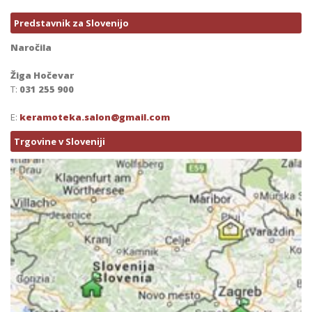
Predstavnik za Slovenijo
Naročila
Žiga Hočevar
T:
031 255 900
E:
keramoteka.salon@gmail.com
Trgovine v Sloveniji