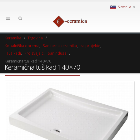
Slovenija
Keramika
Trgovina
Kopalniška oprema
,
Sanitarna keramika
,
za projekte
,
Tuš kadi
,
Proizvajalci
,
Sanindusa
Keramična tuš kad 140×70
Keramična tuš kad 140×70